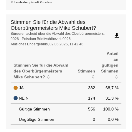
© Landeshauptstadt Potsdam
Stimmen Sie für die Abwahl des
Oberbürgermeisters Mike Schubert?
Stimmen
Bürgerentscheid über die Abwahl des Oberbürgermeisters,
file_download
9026 - Potsdam Briefwahlbezirk 9026
Sie
Amtliches Endergebnis, 02.06.2025, 11:42:46
für
die
Anteil
Abwahl
an
des
Stimmen Sie für die Abwahl
gültigen
Oberbürgermeisters
des Oberbürgermeisters
Stimmen
Stimmen
Mike
Mike Schubert?
Schubert?
JA
382
68,7 %
NEIN
174
31,3 %
Gültige Stimmen
556
100,0 %
Ungültige Stimmen
0
0,0 %