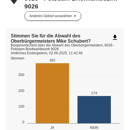
9026
Anderes Gebiet auswählen
Stimmen Sie für die Abwahl des
file_download
Oberbürgermeisters Mike Schubert?
Bürgerentscheid über die Abwahl des Oberbürgermeisters, 9026 -
Potsdam Briefwahlbezirk 9026
Amtliches Endergebnis, 02.06.2025, 11:42:46
Stimmen
382
300
200
174
100
0
JA
NEIN