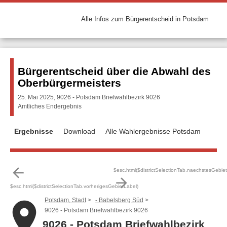
Alle Infos zum Bürgerentscheid in Potsdam
Bürgerentscheid über die Abwahl des
Oberbürgermeisters
25. Mai 2025, 9026 - Potsdam Briefwahlbezirk 9026
Amtliches Endergebnis
Ergebnisse
Download
Alle Wahlergebnisse Potsdam
arrow_back
$esc.html($districtSelectionTab.naechstesGebie
arrow_forward
$esc.html($districtSelectionTab.vorherigesGebietLabel)
Potsdam, Stadt
- Babelsberg Süd
place
9026 - Potsdam Briefwahlbezirk 9026
9026 - Potsdam Briefwahlbezirk