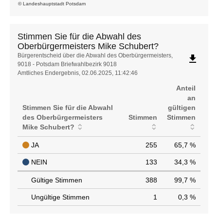
© Landeshauptstadt Potsdam
Stimmen Sie für die Abwahl des
Oberbürgermeisters Mike Schubert?
Stimmen
Bürgerentscheid über die Abwahl des Oberbürgermeisters,
file_download
9018 - Potsdam Briefwahlbezirk 9018
Sie
Amtliches Endergebnis, 02.06.2025, 11:42:46
für
die
Anteil
Abwahl
an
des
Stimmen Sie für die Abwahl
gültigen
Oberbürgermeisters
des Oberbürgermeisters
Stimmen
Stimmen
Mike
Mike Schubert?
Schubert?
JA
255
65,7 %
NEIN
133
34,3 %
Gültige Stimmen
388
99,7 %
Ungültige Stimmen
1
0,3 %