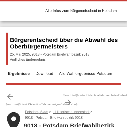
Alle Infos zum Bürgerentscheid in Potsdam
Bürgerentscheid über die Abwahl des
Oberbürgermeisters
25. Mai 2025, 9018 - Potsdam Briefwahlbezirk 9018
Amtliches Endergebnis
Ergebnisse
Download
Alle Wahlergebnisse Potsdam
arrow_back
$esc.html($districtSelectionTab.naechstesGebie
arrow_forward
$esc.html($districtSelectionTab.vorherigesGebietLabel)
Potsdam, Stadt
- Historische Innenstadt
place
9018 - Potsdam Briefwahlbezirk 9018
9018 - Potsdam Briefwahlbezirk