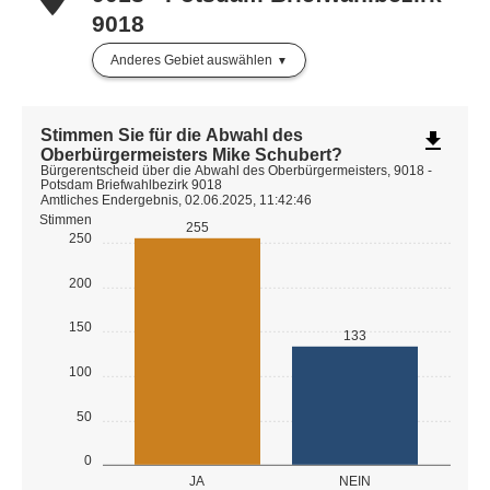
9018
Anderes Gebiet auswählen
Stimmen Sie für die Abwahl des
file_download
Oberbürgermeisters Mike Schubert?
Bürgerentscheid über die Abwahl des Oberbürgermeisters, 9018 -
Potsdam Briefwahlbezirk 9018
Amtliches Endergebnis, 02.06.2025, 11:42:46
Stimmen
255
250
200
150
133
100
50
0
JA
NEIN