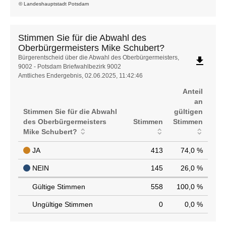
© Landeshauptstadt Potsdam
Stimmen Sie für die Abwahl des
Oberbürgermeisters Mike Schubert?
Stimmen
Bürgerentscheid über die Abwahl des Oberbürgermeisters,
file_download
9002 - Potsdam Briefwahlbezirk 9002
Sie
Amtliches Endergebnis, 02.06.2025, 11:42:46
für
die
Anteil
Abwahl
an
des
Stimmen Sie für die Abwahl
gültigen
Oberbürgermeisters
des Oberbürgermeisters
Stimmen
Stimmen
Mike
Mike Schubert?
Schubert?
JA
413
74,0 %
NEIN
145
26,0 %
Gültige Stimmen
558
100,0 %
Ungültige Stimmen
0
0,0 %