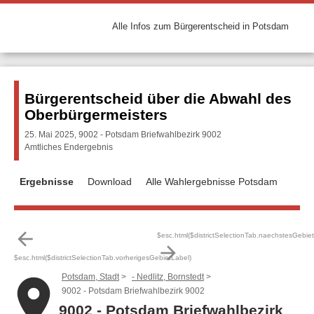
Alle Infos zum Bürgerentscheid in Potsdam
Bürgerentscheid über die Abwahl des
Oberbürgermeisters
25. Mai 2025, 9002 - Potsdam Briefwahlbezirk 9002
Amtliches Endergebnis
Ergebnisse
Download
Alle Wahlergebnisse Potsdam
arrow_back
$esc.html($districtSelectionTab.naechstesGebie
arrow_forward
$esc.html($districtSelectionTab.vorherigesGebietLabel)
Potsdam, Stadt
- Nedlitz, Bornstedt
place
9002 - Potsdam Briefwahlbezirk 9002
9002 - Potsdam Briefwahlbezirk