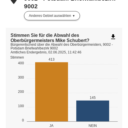
9002
Anderes Gebiet auswählen
Stimmen Sie für die Abwahl des
file_download
Oberbürgermeisters Mike Schubert?
Bürgerentscheid über die Abwahl des Oberbürgermeisters, 9002 -
Potsdam Briefwahlbezirk 9002
Amtliches Endergebnis, 02.06.2025, 11:42:46
Stimmen
413
400
300
200
145
100
0
JA
NEIN