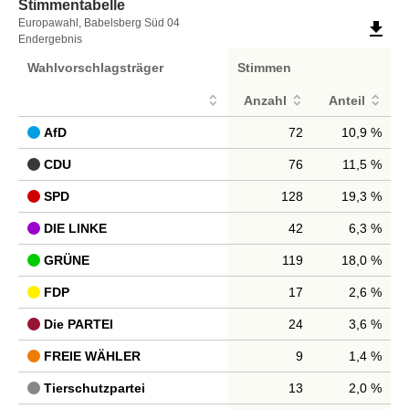
Stimmentabelle
Stimmentabelle
Europawahl, Babelsberg Süd 04
file_download
Endergebnis
Wahlvorschlagsträger
Stimmen
Anzahl
Anteil
AfD
72
10,9 %
CDU
76
11,5 %
SPD
128
19,3 %
DIE LINKE
42
6,3 %
GRÜNE
119
18,0 %
FDP
17
2,6 %
Die PARTEI
24
3,6 %
FREIE WÄHLER
9
1,4 %
Tierschutzpartei
13
2,0 %