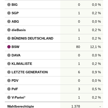
BIG
0
0,0 %
SGP
1
0,2 %
ABG
0
0,0 %
dieBasis
1
0,2 %
BÜNDNIS DEUTSCHLAND
1
0,2 %
BSW
80
12,1 %
DAVA
0
0,0 %
KLIMALISTE
1
0,2 %
LETZTE GENERATION
6
0,9 %
PDV
0
0,0 %
PdF
3
0,5 %
V-Partei³
1
0,2 %
Wahlberechtigte
1.378
-