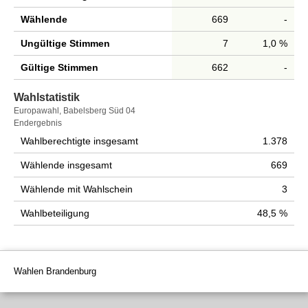
Wählende
669
-
Ungültige Stimmen
7
1,0 %
Gültige Stimmen
662
-
Wahlstatistik
Wahlstatistik
Europawahl, Babelsberg Süd 04
Endergebnis
Wahlberechtigte insgesamt
1.378
Wählende insgesamt
669
Wählende mit Wahlschein
3
Wahlbeteiligung
48,5 %
Wahlen Brandenburg