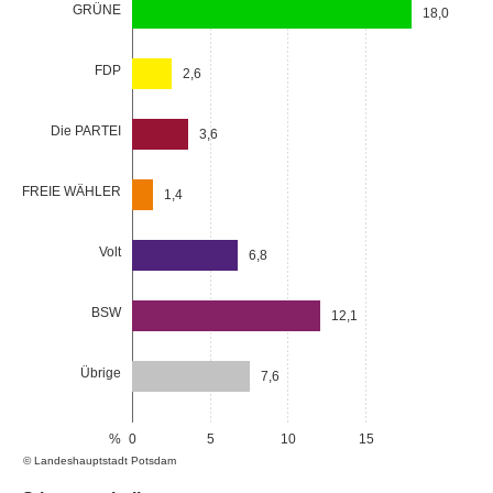
GRÜNE
18,0
FDP
2,6
Die PARTEI
3,6
FREIE WÄHLER
1,4
Volt
6,8
BSW
12,1
Übrige
7,6
%
0
5
10
15
© Landeshauptstadt Potsdam