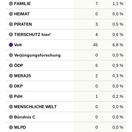
FAMILIE
7
1,1 %
HEIMAT
0
0,0 %
PIRATEN
3
0,5 %
TIERSCHUTZ hier!
4
0,6 %
Volt
45
6,8 %
Verjüngungsforschung
0
0,0 %
ÖDP
6
0,9 %
MERA25
2
0,3 %
DKP
0
0,0 %
PdH
1
0,2 %
MENSCHLICHE WELT
0
0,0 %
Bündnis C
0
0,0 %
MLPD
0
0,0 %