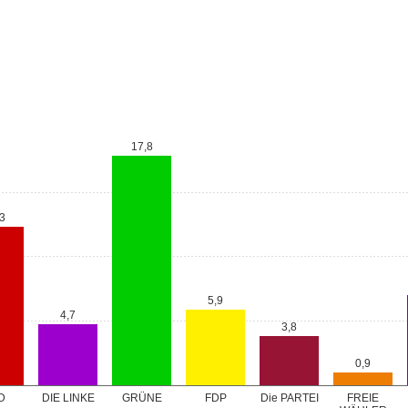
17,8
3
5,9
4,7
3,8
0,9
GRÜNE
D
DIE LINKE
FDP
Die PARTEI
FREIE