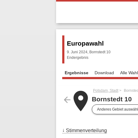
Europawahl
9. Juni 2024, Bornstedt 10
Endergebnis
Ergebnisse
Download
Alle Wah
Potsdam, Stadt
Bornsted
place
arrow_back
Bornstedt 10
Anderes Gebiet auswäh
Stimmenverteilung