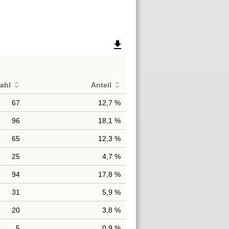
file_download
ahl
Anteil
67
12,7 %
96
18,1 %
65
12,3 %
25
4,7 %
94
17,8 %
31
5,9 %
20
3,8 %
5
0,9 %