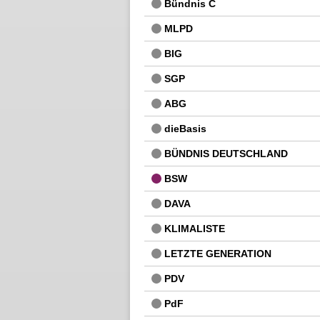
Bündnis C
MLPD
BIG
SGP
ABG
dieBasis
BÜNDNIS DEUTSCHLAND
BSW
DAVA
KLIMALISTE
LETZTE GENERATION
PDV
PdF