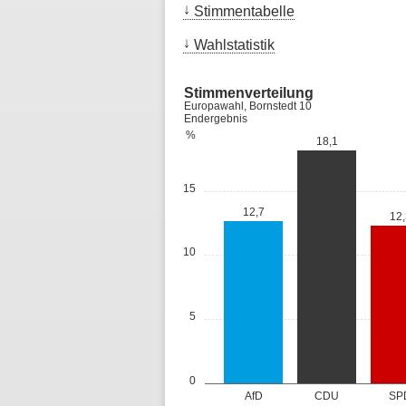
Stimmentabelle
Wahlstatistik
Stimmenverteilung
Europawahl, Bornstedt 10
Endergebnis
%
18,1
15
12,7
12,
10
5
0
AfD
CDU
SP