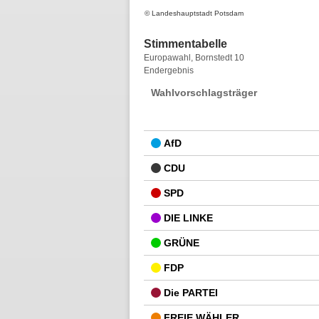
© Landeshauptstadt Potsdam
Stimmentabelle
Stimmentabelle
Europawahl, Bornstedt 10
Endergebnis
Wahlvorschlagsträger
AfD
CDU
SPD
DIE LINKE
GRÜNE
FDP
Die PARTEI
FREIE WÄHLER