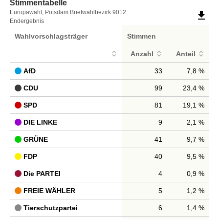
Stimmentabelle
Stimmentabelle
Europawahl, Potsdam Briefwahlbezirk 9012
file_download
Endergebnis
Wahlvorschlagsträger
Stimmen
Anzahl
Anteil
AfD
33
7,8 %
CDU
99
23,4 %
SPD
81
19,1 %
DIE LINKE
9
2,1 %
GRÜNE
41
9,7 %
FDP
40
9,5 %
Die PARTEI
4
0,9 %
FREIE WÄHLER
5
1,2 %
Tierschutzpartei
6
1,4 %