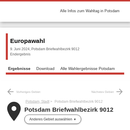
Alle Infos zum Wahltag in Potsdam
Europawahl
9. Juni 2024, Potsdam Briefwahlbezirk 9012
Endergebnis
Ergebnisse
Download
Alle Wahlergebnisse Potsdam
arrow_back
arrow_forward
Vorheriges Gebiet
Nächstes Gebiet
Potsdam, Stadt
Potsdam Briefwahlbezirk 9012
place
Potsdam Briefwahlbezirk 9012
Anderes Gebiet auswählen