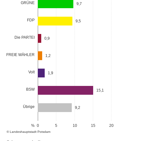
GRÜNE
9,7
FDP
9,5
Die PARTEI
0,9
FREIE WÄHLER
1,2
Volt
1,9
BSW
15,1
Übrige
9,2
%
0
5
10
15
20
© Landeshauptstadt Potsdam