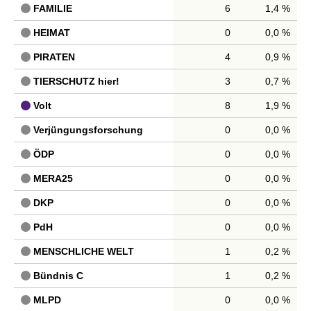
FAMILIE
6
1,4 %
HEIMAT
0
0,0 %
PIRATEN
4
0,9 %
TIERSCHUTZ hier!
3
0,7 %
Volt
8
1,9 %
Verjüngungsforschung
0
0,0 %
ÖDP
0
0,0 %
MERA25
0
0,0 %
DKP
0
0,0 %
PdH
0
0,0 %
MENSCHLICHE WELT
1
0,2 %
Bündnis C
1
0,2 %
MLPD
0
0,0 %