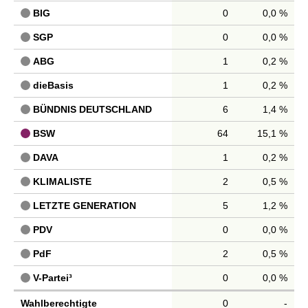
BIG
0
0,0 %
SGP
0
0,0 %
ABG
1
0,2 %
dieBasis
1
0,2 %
BÜNDNIS DEUTSCHLAND
6
1,4 %
BSW
64
15,1 %
DAVA
1
0,2 %
KLIMALISTE
2
0,5 %
LETZTE GENERATION
5
1,2 %
PDV
0
0,0 %
PdF
2
0,5 %
V-Partei³
0
0,0 %
Wahlberechtigte
0
-