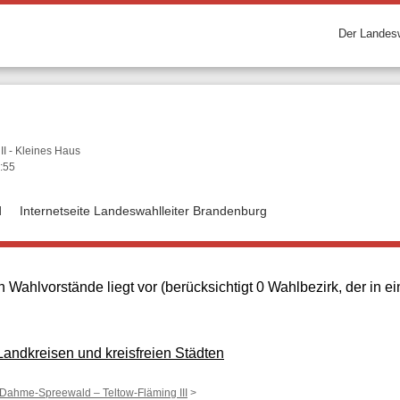
Der Landesw
II - Kleines Haus
:55
d
Internetseite Landeswahlleiter Brandenburg
 Wahlvorstände liegt vor (berücksichtigt 0 Wahlbezirk, der in
ndkreisen und kreisfreien Städten
 Dahme-Spreewald – Teltow-Fläming III