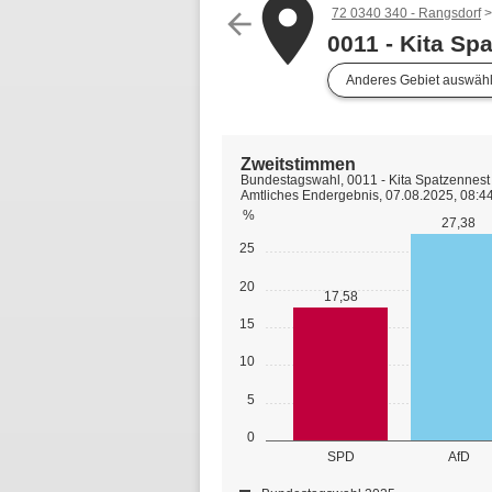
place
72 0340 340 - Rangsdorf
arrow_back
0011 - Kita Spa
Anderes Gebiet auswäh
Zweitstimmen
Bundestagswahl, 0011 - Kita Spatzennest 
Amtliches Endergebnis, 07.08.2025, 08:4
%
27,38
25
20
17,58
15
10
5
0
SPD
AfD