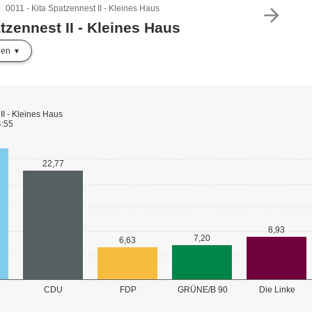
0011 - Kita Spatzennest II - Kleines Haus
arrow_forward
tzennest II - Kleines Haus
len
II - Kleines Haus
4:55
22,77
8,93
7,20
6,63
GRÜNE/B 90
CDU
FDP
Die Linke