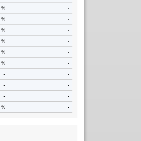
7 %
-
9 %
-
3 %
-
2 %
-
8 %
-
4 %
-
-
-
-
-
-
-
9 %
-