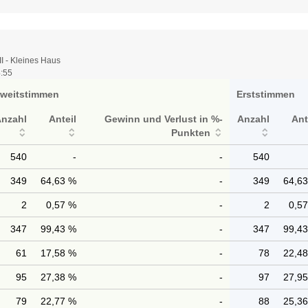
I - Kleines Haus
4:55
weitstimmen
Erststimmen
Anzahl
Anteil
Gewinn und Verlust in %-
Anzahl
Ant
Punkten
540
-
-
540
349
64,63 %
-
349
64,6
2
0,57 %
-
2
0,5
347
99,43 %
-
347
99,4
61
17,58 %
-
78
22,4
95
27,38 %
-
97
27,9
79
22,77 %
-
88
25,3