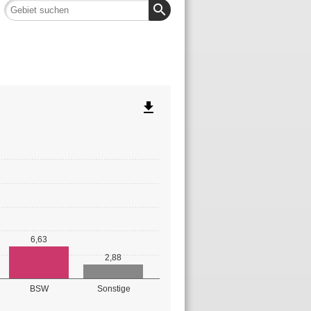
search
file_download
6,63
2,88
BSW
Sonstige