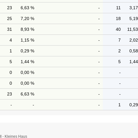
23
6,63 %
-
11
3,1
25
7,20 %
-
18
5,1
31
8,93 %
-
40
11,5
4
1,15 %
-
7
2,0
1
0,29 %
-
2
0,5
5
1,44 %
-
5
1,4
0
0,00 %
-
-
0
0,00 %
-
-
23
6,63 %
-
-
-
-
-
1
0,2
I - Kleines Haus