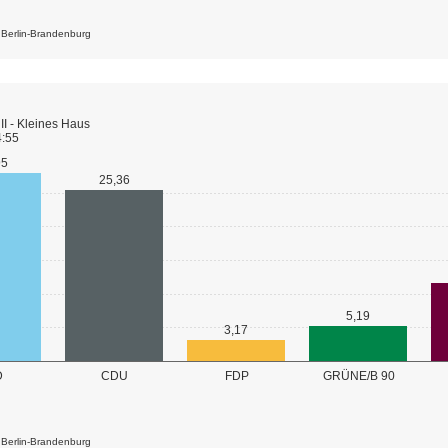
k Berlin-Brandenburg
II - Kleines Haus
4:55
95
25,36
5,19
3,17
GRÜNE/B 90
D
CDU
FDP
k Berlin-Brandenburg