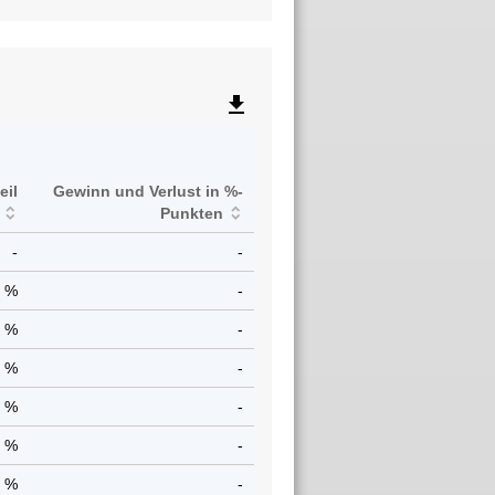
file_download
eil
Gewinn und Verlust in %-
Punkten
-
-
3 %
-
7 %
-
3 %
-
8 %
-
5 %
-
6 %
-