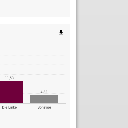
file_download
11,53
4,32
Die Linke
Sonstige