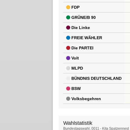
FDP
GRÜNE/B 90
Die Linke
FREIE WÄHLER
Die PARTEI
Volt
MLPD
BÜNDNIS DEUTSCHLAND
BSW
Volksbegehren
Wahlstatistik
Wahlstatistik
Bundestagswahl, 0011 - Kita Spatzennest I