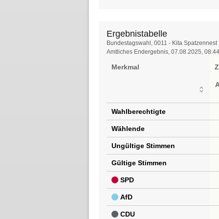
Ergebnistabelle
Ergebnistabelle
Bundestagswahl, 0011 - Kita Spatzennest I
Amtliches Endergebnis, 07.08.2025, 08:4
Merkmal
Z
Wahlberechtigte
Wählende
Ungültige Stimmen
Gültige Stimmen
SPD
AfD
CDU