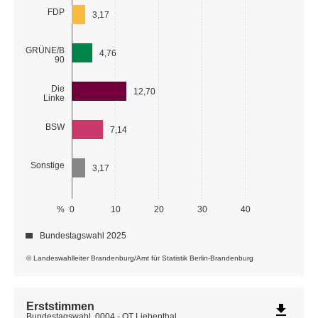
FDP
3,17
GRÜNE/B
4,76
90
Die
12,70
Linke
BSW
7,14
Sonstige
3,17
%
0
10
20
30
40
Bundestagswahl 2025
© Landeswahlleiter Brandenburg/Amt für Statistik Berlin-Brandenburg
Erststimmen
file_download
Bundestagswahl, 0004 - OT Liebenthal