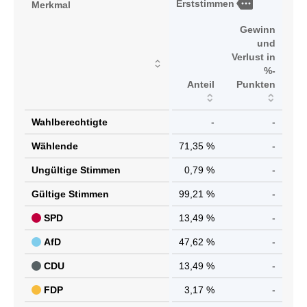
more
Erststimmen
Merkmal
Gewinn
und
Verlust in
%-
Anteil
Punkten
Wahlberechtigte
-
-
Wählende
71,35 %
-
Ungültige Stimmen
0,79 %
-
Gültige Stimmen
99,21 %
-
SPD
13,49 %
-
AfD
47,62 %
-
CDU
13,49 %
-
FDP
3,17 %
-