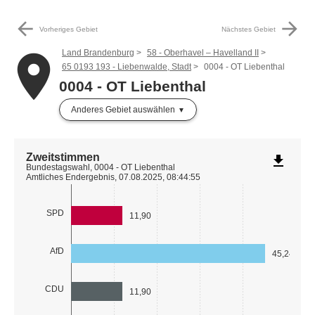
arrow_back
arrow_forward
Vorheriges Gebiet
Nächstes Gebiet
Land Brandenburg
58 - Oberhavel – Havelland II
place
65 0193 193 - Liebenwalde, Stadt
0004 - OT Liebenthal
0004 - OT Liebenthal
Anderes Gebiet auswählen
Zweitstimmen
file_download
Bundestagswahl, 0004 - OT Liebenthal
Amtliches Endergebnis, 07.08.2025, 08:44:55
SPD
11,90
AfD
45,24
CDU
11,90