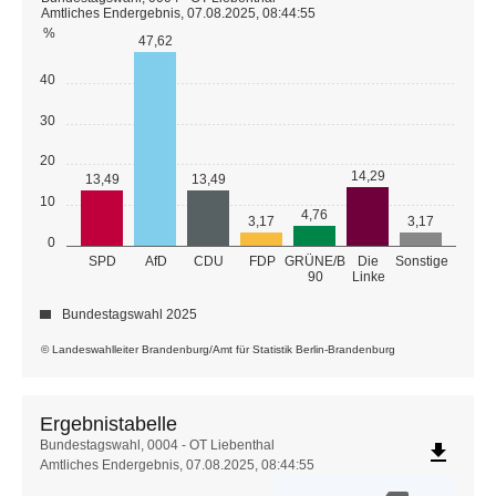
Amtliches Endergebnis, 07.08.2025, 08:44:55
%
47,62
40
30
20
14,29
13,49
13,49
10
4,76
3,17
3,17
0
GRÜNE/B
SPD
AfD
CDU
FDP
Die
Sonstige
90
Linke
Bundestagswahl 2025
© Landeswahlleiter Brandenburg/Amt für Statistik Berlin-Brandenburg
Ergebnistabelle
Ergebnistabelle
Bundestagswahl, 0004 - OT Liebenthal
file_download
Amtliches Endergebnis, 07.08.2025, 08:44:55