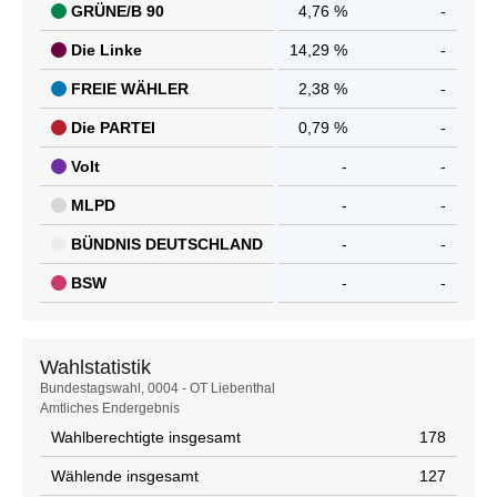
GRÜNE/B 90
4,76 %
-
Die Linke
14,29 %
-
FREIE WÄHLER
2,38 %
-
Die PARTEI
0,79 %
-
Volt
-
-
MLPD
-
-
BÜNDNIS DEUTSCHLAND
-
-
BSW
-
-
Wahlstatistik
Wahlstatistik
Bundestagswahl, 0004 - OT Liebenthal
Amtliches Endergebnis
Wahlberechtigte insgesamt
178
Wählende insgesamt
127