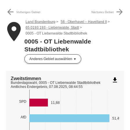
arrow_back
arrow_forward
Vorheriges Gebiet
Nächstes Gebiet
Land Brandenburg
58 - Oberhavel – Havelland II
place
65 0193 193 - Liebenwalde, Stadt
0005 - OT Liebenwalde Stadtbibliothek
0005 - OT Liebenwalde
Stadtbibliothek
Anderes Gebiet auswählen
Zweitstimmen
file_download
Bundestagswahl, 0005 - OT Liebenwalde Stadtbibliothek
Amtliches Endergebnis, 07.08.2025, 08:44:55
SPD
11,88
AfD
51,49