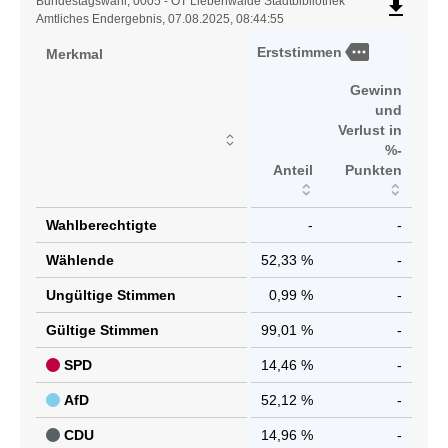
Ergebnistabelle
Bundestagswahl, 0005 - OT Liebenwalde Stadtbibliothek
file_download
Amtliches Endergebnis, 07.08.2025, 08:44:55
more
Erststimmen
Merkmal
Gewinn
und
Verlust in
%-
Anteil
Punkten
Wahlberechtigte
-
-
Wählende
52,33 %
-
Ungültige Stimmen
0,99 %
-
Gültige Stimmen
99,01 %
-
SPD
14,46 %
-
AfD
52,12 %
-
CDU
14,96 %
-