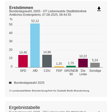
Erststimmen
file_download
Bundestagswahl, 0005 - OT Liebenwalde Stadtbibliothek
Amtliches Endergebnis, 07.08.2025, 08:44:55
%
52,12
50
40
30
20
14,96
14,46
10,22
10
5,24
1,75
1,25
0
GRÜNE/B
SPD
AfD
CDU
FDP
Die
Sonstige
90
Linke
Bundestagswahl 2025
© Landeswahlleiter Brandenburg/Amt für Statistik Berlin-Brandenburg
Ergebnistabelle