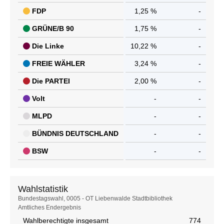
FDP
1,25 %
-
GRÜNE/B 90
1,75 %
-
Die Linke
10,22 %
-
FREIE WÄHLER
3,24 %
-
Die PARTEI
2,00 %
-
Volt
-
-
MLPD
-
-
BÜNDNIS DEUTSCHLAND
-
-
BSW
-
-
Wahlstatistik
Wahlstatistik
Bundestagswahl, 0005 - OT Liebenwalde Stadtbibliothek
Amtliches Endergebnis
Wahlberechtigte insgesamt
774