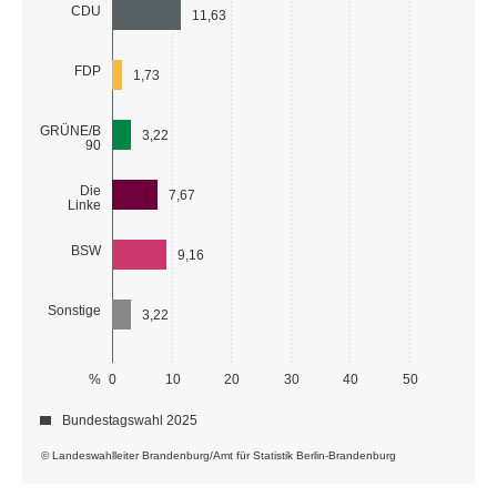
CDU
11,63
FDP
1,73
GRÜNE/B
3,22
90
Die
7,67
Linke
BSW
9,16
Sonstige
3,22
%
0
10
20
30
40
50
Bundestagswahl 2025
© Landeswahlleiter Brandenburg/Amt für Statistik Berlin-Brandenburg