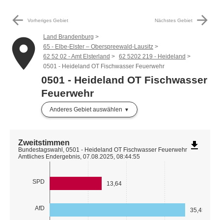
arrow_back
arrow_forward
Vorheriges Gebiet
Nächstes Gebiet
Land Brandenburg
place
65 - Elbe-Elster – Oberspreewald-Lausitz
62 52 02 - Amt Elsterland
62 5202 219 - Heideland
0501 - Heideland OT Fischwasser Feuerwehr
0501 - Heideland OT Fischwasser
Feuerwehr
Anderes Gebiet auswählen
Zweitstimmen
file_download
Bundestagswahl, 0501 - Heideland OT Fischwasser Feuerwehr
Amtliches Endergebnis, 07.08.2025, 08:44:55
SPD
13,64
AfD
35,45