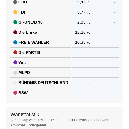
CDU
9,43 %
-
FDP
3,77 %
-
GRÜNE/B 90
2,83 %
-
Die Linke
12,26 %
-
FREIE WÄHLER
10,38 %
-
Die PARTEI
-
-
Volt
-
-
MLPD
-
-
BÜNDNIS DEUTSCHLAND
-
-
BSW
-
-
Wahlstatistik
Wahlstatistik
Bundestagswahl, 0501 - Heideland OT Fischwasser Feuerwehr
Amtliches Endergebnis