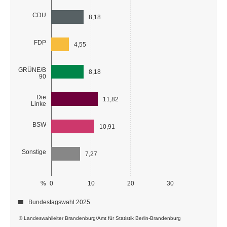
CDU
8,18
FDP
4,55
GRÜNE/B
8,18
90
Die
11,82
Linke
BSW
10,91
Sonstige
7,27
%
0
10
20
30
Bundestagswahl 2025
© Landeswahlleiter Brandenburg/Amt für Statistik Berlin-Brandenburg