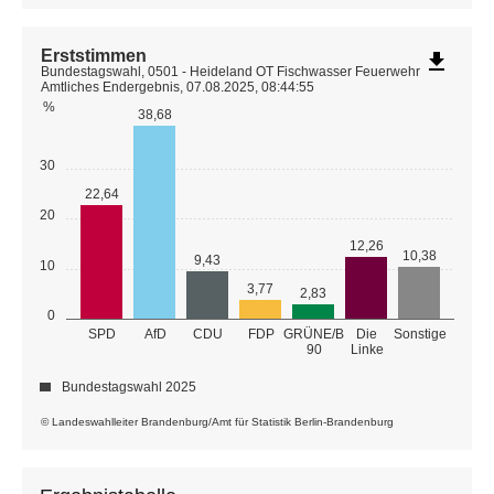
Erststimmen
file_download
Bundestagswahl, 0501 - Heideland OT Fischwasser Feuerwehr
Amtliches Endergebnis, 07.08.2025, 08:44:55
%
38,68
30
22,64
20
12,26
10,38
9,43
10
3,77
2,83
0
GRÜNE/B
SPD
AfD
CDU
FDP
Die
Sonstige
90
Linke
Bundestagswahl 2025
© Landeswahlleiter Brandenburg/Amt für Statistik Berlin-Brandenburg