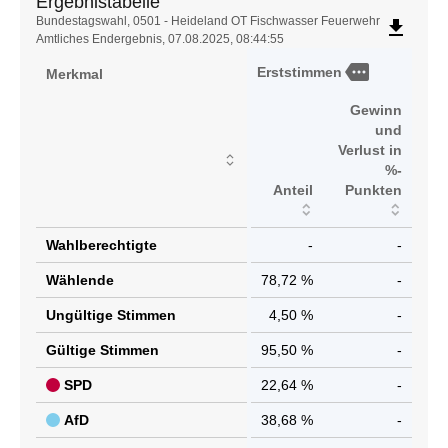
Ergebnistabelle
Ergebnistabelle
Bundestagswahl, 0501 - Heideland OT Fischwasser Feuerwehr
file_download
Amtliches Endergebnis, 07.08.2025, 08:44:55
more
Erststimmen
Merkmal
Gewinn
und
Verlust in
%-
Anteil
Punkten
Wahlberechtigte
-
-
Wählende
78,72 %
-
Ungültige Stimmen
4,50 %
-
Gültige Stimmen
95,50 %
-
SPD
22,64 %
-
AfD
38,68 %
-