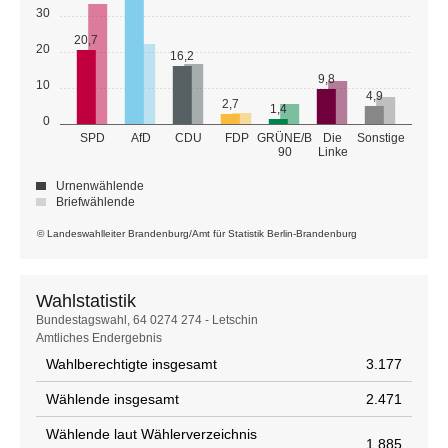
30
20,7
20
16,2
9,8
10
4,9
2,7
1,4
0
GRÜNE/B
SPD
AfD
CDU
FDP
Die
Sonstige
90
Linke
Urnenwählende
Briefwählende
© Landeswahlleiter Brandenburg/Amt für Statistik Berlin-Brandenburg
Wahlstatistik
Wahlstatistik
Bundestagswahl, 64 0274 274 - Letschin
Amtliches Endergebnis
Wahlberechtigte insgesamt
3.177
Wählende insgesamt
2.471
Wählende laut Wählerverzeichnis
1.885