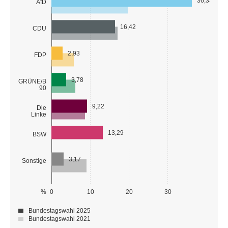
36,33
AfD
16,42
CDU
2,93
FDP
3,78
GRÜNE/B
90
9,22
Die
Linke
13,29
BSW
3,17
Sonstige
%
0
10
20
30
Bundestagswahl 2025
Bundestagswahl 2021