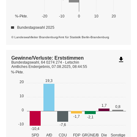
%-Pkte.
-20
-10
0
10
20
Bundestagswahl 2025
© Landeswahlleiter Brandenburg/Amt für Statistik Berlin-Brandenburg
Gewinne/Verluste: Erststimmen
file_download
Bundestagswahl, 64 0274 274 - Letschin
Amtliches Endergebnis, 07.08.2025, 08:44:55
%-Pkte.
19,3
20
10
1,7
0,8
0
-1,7
-2,1
-10
-7,6
-10,4
GRÜNE/B
SPD
AfD
CDU
FDP
Die
Sonstige