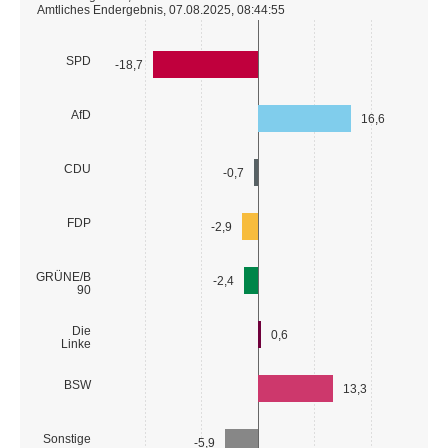
Amtliches Endergebnis, 07.08.2025, 08:44:55
SPD
-18,7
AfD
16,6
CDU
-0,7
FDP
-2,9
GRÜNE/B
-2,4
90
Die
0,6
Linke
BSW
13,3
Sonstige
-5,9