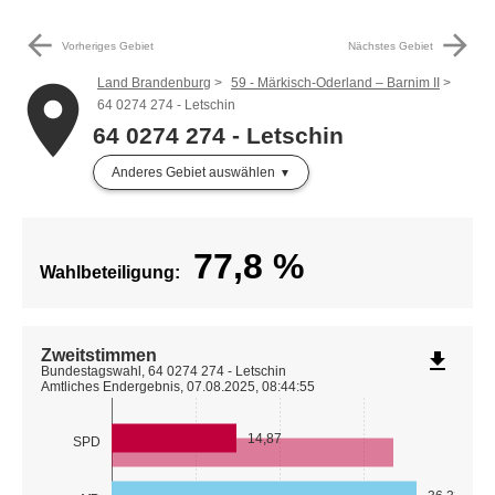
arrow_back
arrow_forward
Vorheriges Gebiet
Nächstes Gebiet
Land Brandenburg
59 - Märkisch-Oderland – Barnim II
place
64 0274 274 - Letschin
64 0274 274 - Letschin
Anderes Gebiet auswählen
77,8
%
Wahlbeteiligung:
Zweitstimmen
file_download
Bundestagswahl, 64 0274 274 - Letschin
Amtliches Endergebnis, 07.08.2025, 08:44:55
14,87
SPD