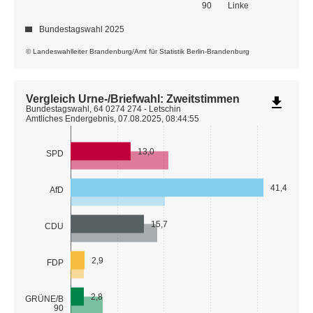
90
Linke
Bundestagswahl 2025
© Landeswahlleiter Brandenburg/Amt für Statistik Berlin-Brandenburg
Vergleich Urne-/Briefwahl: Zweitstimmen
file_download
Bundestagswahl, 64 0274 274 - Letschin
Amtliches Endergebnis, 07.08.2025, 08:44:55
13,0
SPD
41,4
AfD
15,7
CDU
2,9
FDP
2,8
GRÜNE/B
90