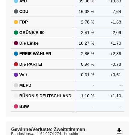
AfD
39,06 %
+19,33
CDU
16,32 %
-7,64
FDP
2,78 %
-1,68
GRÜNE/B 90
2,41 %
-2,09
Die Linke
10,27 %
+1,70
FREIE WÄHLER
2,86 %
+2,86
Die PARTEI
0,94 %
-0,78
Volt
0,61 %
+0,61
MLPD
-
-
BÜNDNIS DEUTSCHLAND
1,10 %
+1,10
BSW
-
-
Gewinne/Verluste: Zweitstimmen
file_download
Bundestagswahl, 64 0274 274 - Letschin