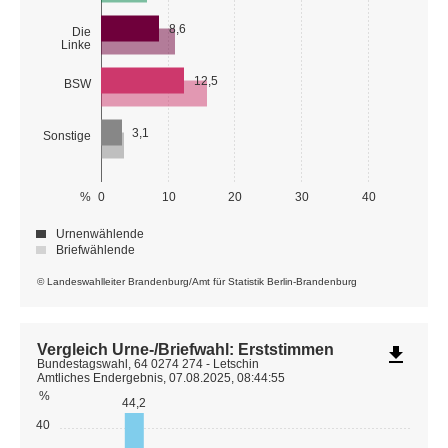
8,6
Die
Linke
12,5
BSW
3,1
Sonstige
%
0
10
20
30
40
Urnenwählende
Briefwählende
© Landeswahlleiter Brandenburg/Amt für Statistik Berlin-Brandenburg
Vergleich Urne-/Briefwahl: Erststimmen
file_download
Bundestagswahl, 64 0274 274 - Letschin
Amtliches Endergebnis, 07.08.2025, 08:44:55
%
44,2
40