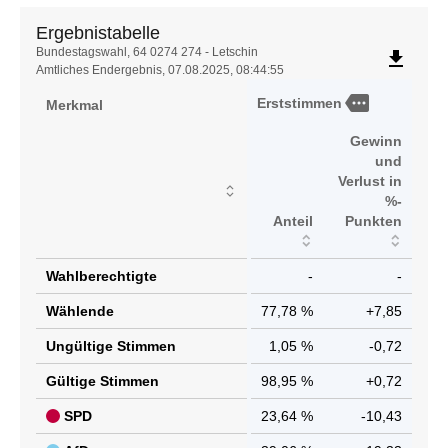
Ergebnistabelle
Ergebnistabelle
Bundestagswahl, 64 0274 274 - Letschin
file_download
Amtliches Endergebnis, 07.08.2025, 08:44:55
more
Erststimmen
Merkmal
Gewinn
und
Verlust in
%-
Anteil
Punkten
Wahlberechtigte
-
-
Wählende
77,78 %
+7,85
Ungültige Stimmen
1,05 %
-0,72
Gültige Stimmen
98,95 %
+0,72
SPD
23,64 %
-10,43