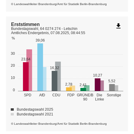
© Landeswahlleiter Brandenburg/Amt für Statistik Berlin-Brandenburg
Erststimmen
file_download
Bundestagswahl, 64 0274 274 - Letschin
Amtliches Endergebnis, 07.08.2025, 08:44:55
%
39,06
30
23,64
20
16,32
10,27
10
5,52
2,78
2,41
0
GRÜNE/B
SPD
AfD
CDU
FDP
Die
Sonstige
90
Linke
Bundestagswahl 2025
Bundestagswahl 2021
© Landeswahlleiter Brandenburg/Amt für Statistik Berlin-Brandenburg