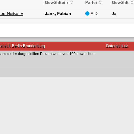
Gewählte/-r
Partei
Gewählt
pree-Neiße IV
Jank, Fabian
AfD
Ja
atistik Berlin-Brandenburg
Datenschutz
umme der dargestellten Prozentwerte von 100 abweichen.