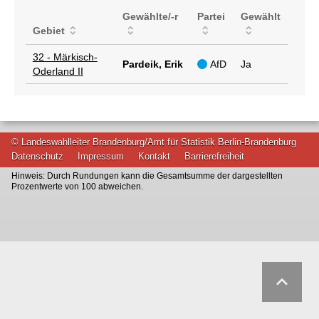
Gewählte/-r
Partei
Gewählt
Gebiet
32 - Märkisch-
Pardeik, Erik
AfD
Ja
Oderland II
© Landeswahlleiter Brandenburg/Amt für Statistik Berlin-Brandenburg
Datenschutz
Impressum
Kontakt
Barrierefreiheit
Hinweis: Durch Rundungen kann die Gesamtsumme der dargestellten
Prozentwerte von 100 abweichen.
keyboard_arrow_up