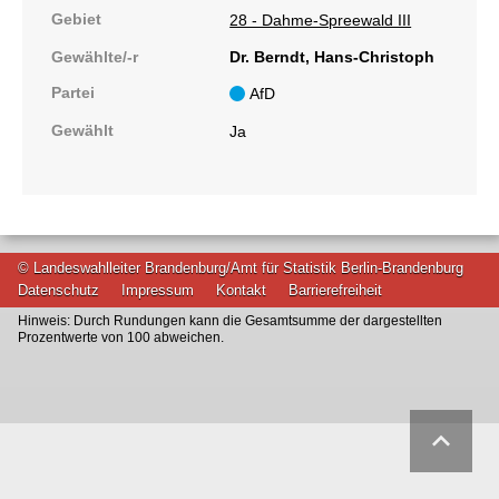
Gebiet
28 - Dahme-Spreewald III
Gewählte/-r
Dr. Berndt, Hans-Christoph
Partei
AfD
Gewählt
Ja
© Landeswahlleiter Brandenburg/Amt für Statistik Berlin-Brandenburg
Datenschutz
Impressum
Kontakt
Barrierefreiheit
Hinweis: Durch Rundungen kann die Gesamtsumme der dargestellten
Prozentwerte von 100 abweichen.
keyboard_arrow_up