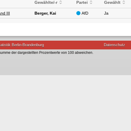
Gewählte/-r
Partei
Gewählt
nd III
Berger, Kai
AfD
Ja
atistik Berlin-Brandenburg
Datenschutz
umme der dargestellten Prozentwerte von 100 abweichen.