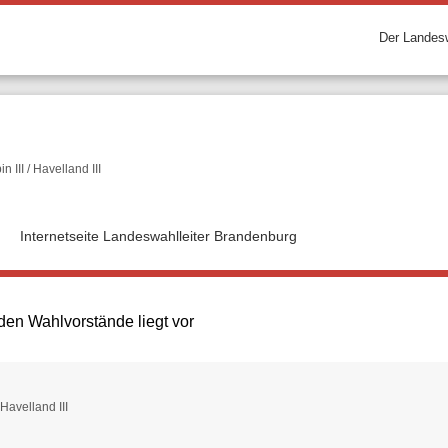
Der Landesw
 III / Havelland III
Internetseite Landeswahlleiter Brandenburg
den Wahlvorstände liegt vor
 Havelland III