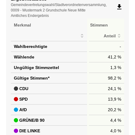
Ergebnistabelle
Gemeindevertretungswahl/Stadtverordnetenversammlung,
file_download
0009 - Wustermark 2 Grundschule Neue Mitte
Amtliches Endergebnis
Merkmal
Stimmen
Anteil
Wahlberechtigte
-
Wählende
41,2 %
Ungültige Stimmzettel
1,3 %
Gültige Stimmen*
98,2 %
CDU
24,1 %
SPD
13,9 %
AfD
20,2 %
GRÜNE/B 90
4,4 %
DIE LINKE
4,0 %