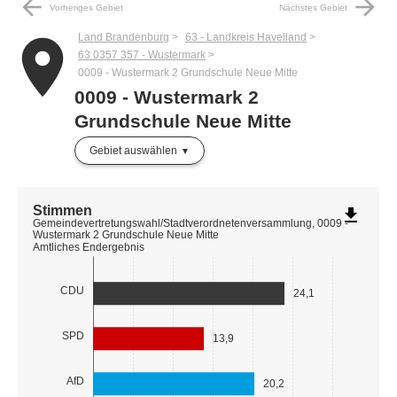
arrow_back
arrow_forward
Vorheriges Gebiet
Nächstes Gebiet
Land Brandenburg
63 - Landkreis Havelland
place
63 0357 357 - Wustermark
0009 - Wustermark 2 Grundschule Neue Mitte
0009 - Wustermark 2
Grundschule Neue Mitte
Gebiet auswählen
Stimmen
file_download
Gemeindevertretungswahl/Stadtverordnetenversammlung, 0009 -
Wustermark 2 Grundschule Neue Mitte
Amtliches Endergebnis
CDU
24,1
SPD
13,9
AfD
20,2