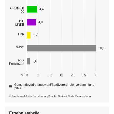
GRÜNE/B
4,4
90
DIE
4,0
LINKE
FDP
1,7
WWG
30,3
Anja
1,4
Kunzmann
%
0
5
10
15
20
25
30
Gemeindevertretungswahl/Stadtverordnetenversammlung
2024
© Landeswahlleiter Brandenburg/Amt für Statistik Berlin-Brandenburg
Ergebnistabelle