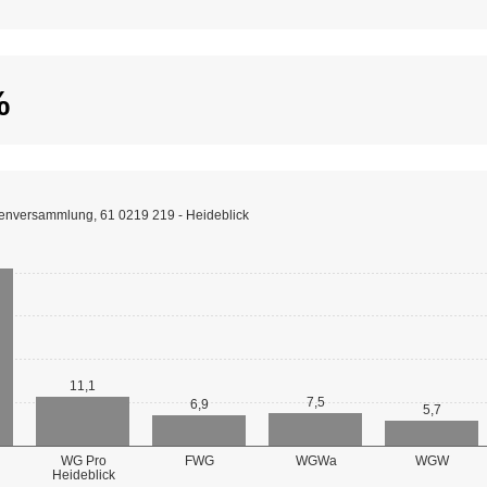
%
enversammlung, 61 0219 219 - Heideblick
11,1
7,5
6,9
5,7
WG Pro
FWG
WGWa
WGW
Heideblick