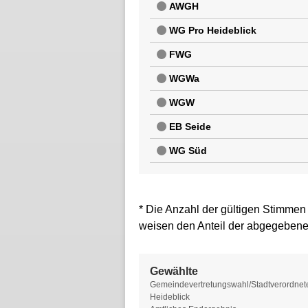
AWGH
WG Pro Heideblick
FWG
WGWa
WGW
EB Seide
WG Süd
* Die Anzahl der gültigen Stimmen
weisen den Anteil der abgegebene
Gewählte
Gewählte
Gemeindevertretungswahl/Stadtverordnet
Heideblick