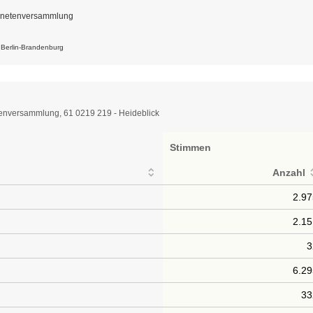
dnetenversammlung
k Berlin-Brandenburg
enversammlung, 61 0219 219 - Heideblick
Stimmen
Anzahl
2.9
2.1
3
6.2
33