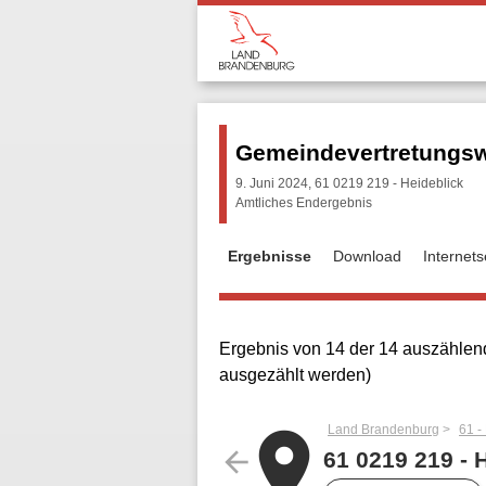
Gemeindevertretungsw
9. Juni 2024, 61 0219 219 - Heideblick
Amtliches Endergebnis
Ergebnisse
Download
Internet
Ergebnis von 14 der 14 auszählend
ausgezählt werden)
Land Brandenburg
61 -
place
arrow_back
61 0219 219 - 