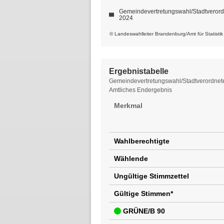
Gemeindevertretungswahl/Stadtveror
2024
© Landeswahlleiter Brandenburg/Amt für Statisti
Ergebnistabelle
Ergebnistabelle
Gemeindevertretungswahl/Stadtverordnet
Amtliches Endergebnis
Merkmal
Wahlberechtigte
Wählende
Ungültige Stimmzettel
Gültige Stimmen*
GRÜNE/B 90