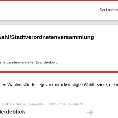
Der Landesw
ahl/Stadtverordnetenversammlung
seite Landeswahlleiter Brandenburg
en Wahlvorstände liegt vor (berücksichtigt 0 Wahlbezirke, die
 Landkreis Dahme-Spreewald
61 0219 219 - Heideblick
arrow_forward
Heideblick