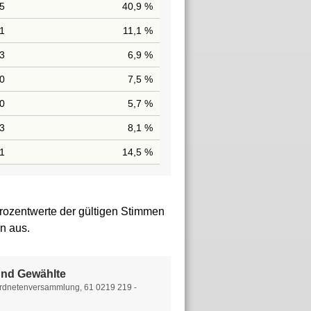
75
40,9 %
1
11,1 %
3
6,9 %
0
7,5 %
0
5,7 %
3
8,1 %
1
14,5 %
rozentwerte der gültigen Stimmen
n aus.
nd Gewählte
rdnetenversammlung, 61 0219 219 -