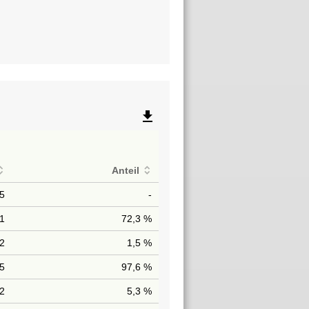
file_download
Anteil
75
-
51
72,3 %
2
1,5 %
95
97,6 %
2
5,3 %