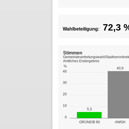
72,3
Wahlbeteiligung:
Stimmen
Gemeindevertretungswahl/Stadtverordnet
Amtliches Endergebnis
%
40,9
40
30
20
10
5,3
0
GRÜNE/B 90
AWGH