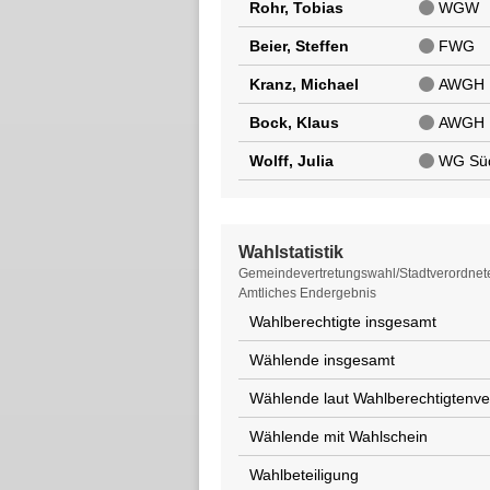
Rohr, Tobias
WGW
Beier, Steffen
FWG
Kranz, Michael
AWGH
Bock, Klaus
AWGH
Wolff, Julia
WG Sü
Wahlstatistik
Wahlstatistik
Gemeindevertretungswahl/Stadtverordnet
Amtliches Endergebnis
Wahlberechtigte insgesamt
Wählende insgesamt
Wählende laut Wahlberechtigtenve
Wählende mit Wahlschein
Wahlbeteiligung