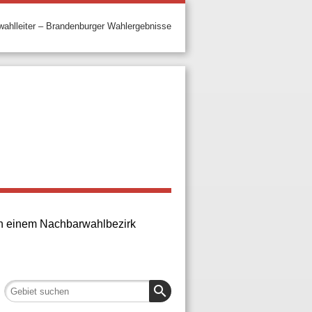
ahlleiter – Brandenburger Wahlergebnisse
 in einem Nachbarwahlbezirk
search