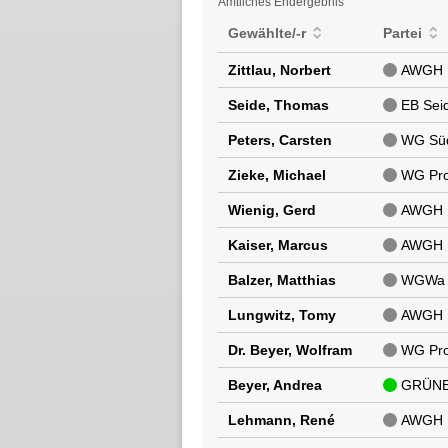
Amtliches Endergebnis
Gewählte/-r
Partei
Zittlau, Norbert
AWGH
Seide, Thomas
EB Sei
Peters, Carsten
WG Sü
Zieke, Michael
WG Pro
Wienig, Gerd
AWGH
Kaiser, Marcus
AWGH
Balzer, Matthias
WGWa
Lungwitz, Tomy
AWGH
Dr. Beyer, Wolfram
WG Pro
Beyer, Andrea
GRÜNE
Lehmann, René
AWGH