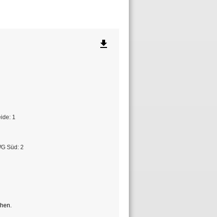
file_download
ide: 1
G Süd: 2
hen.