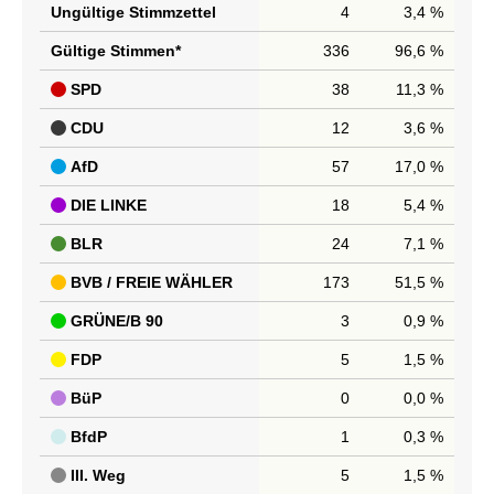
Ungültige Stimmzettel
4
3,4 %
Gültige Stimmen*
336
96,6 %
SPD
38
11,3 %
CDU
12
3,6 %
AfD
57
17,0 %
DIE LINKE
18
5,4 %
BLR
24
7,1 %
BVB / FREIE WÄHLER
173
51,5 %
GRÜNE/B 90
3
0,9 %
FDP
5
1,5 %
BüP
0
0,0 %
BfdP
1
0,3 %
III. Weg
5
1,5 %