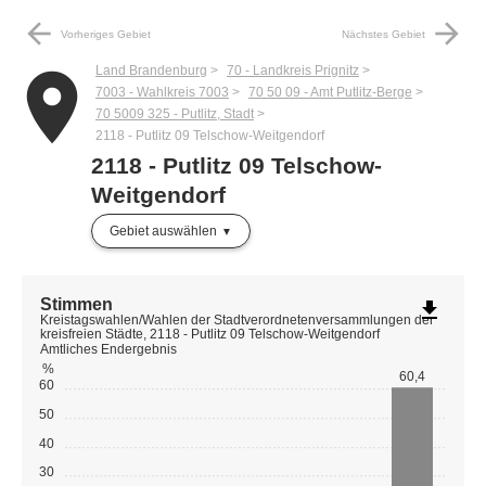
arrow_back
arrow_forward
Vorheriges Gebiet
Nächstes Gebiet
Land Brandenburg
70 - Landkreis Prignitz
place
7003 - Wahlkreis 7003
70 50 09 - Amt Putlitz-Berge
70 5009 325 - Putlitz, Stadt
2118 - Putlitz 09 Telschow-Weitgendorf
2118 - Putlitz 09 Telschow-
Weitgendorf
Gebiet auswählen
Stimmen
file_download
Kreistagswahlen/Wahlen der Stadtverordnetenversammlungen der
kreisfreien Städte, 2118 - Putlitz 09 Telschow-Weitgendorf
Amtliches Endergebnis
%
60,4
60
50
40
30