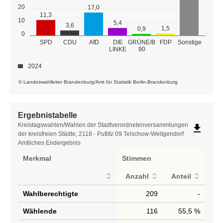
20
17,0
11,3
10
5,4
3,6
1,5
0,9
0
GRÜNE/B
SPD
CDU
AfD
DIE
FDP
Sonstige
LINKE
90
2024
© Landeswahlleiter Brandenburg/Amt für Statistik Berlin-Brandenburg
Ergebnistabelle
Ergebnistabelle
Kreistagswahlen/Wahlen der Stadtverordnetenversammlungen
file_download
der kreisfreien Städte, 2118 - Putlitz 09 Telschow-Weitgendorf
Amtliches Endergebnis
Merkmal
Stimmen
Anzahl
Anteil
Wahlberechtigte
209
-
Wählende
116
55,5 %