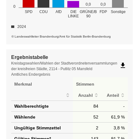
0,0
0,0
0
GRÜNE/B
SPD
CDU
AfD
DIE
FDP
Sonstige
LINKE
90
2024
© Landeswahlleiter Brandenburg/Amt für Statistik Berlin-Brandenburg
Ergebnistabelle
Ergebnistabelle
Kreistagswahlen/Wahlen der Stadtverordnetenversammlungen
file_download
der kreisfreien Städte, 2114 - Putlitz 05 Mansfeld
Amtliches Endergebnis
Merkmal
Stimmen
Anzahl
Anteil
Wahlberechtigte
84
-
Wählende
52
61,9 %
Ungültige Stimmzettel
2
3,8 %
Gültige Stimmen*
143
91,7 %