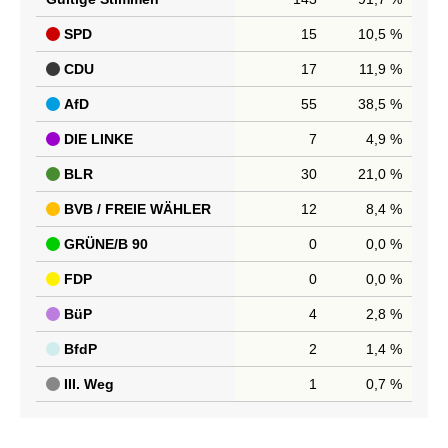
SPD
15
10,5 %
CDU
17
11,9 %
AfD
55
38,5 %
DIE LINKE
7
4,9 %
BLR
30
21,0 %
BVB / FREIE WÄHLER
12
8,4 %
GRÜNE/B 90
0
0,0 %
FDP
0
0,0 %
BüP
4
2,8 %
BfdP
2
1,4 %
III. Weg
1
0,7 %