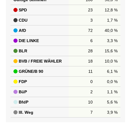
SPD
23
12,8 %
CDU
3
1,7 %
AfD
72
40,0 %
DIE LINKE
6
3,3 %
BLR
28
15,6 %
BVB / FREIE WÄHLER
18
10,0 %
GRÜNE/B 90
11
6,1 %
FDP
0
0,0 %
BüP
2
1,1 %
BfdP
10
5,6 %
III. Weg
7
3,9 %