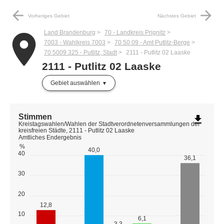
arrow_back
arrow_forward
Vorheriges Gebiet
Nächstes Gebiet
Land Brandenburg
70 - Landkreis Prignitz
place
7003 - Wahlkreis 7003
70 50 09 - Amt Putlitz-Berge
70 5009 325 - Putlitz, Stadt
2111 - Putlitz 02 Laaske
2111 - Putlitz 02 Laaske
Gebiet auswählen
Stimmen
file_download
Kreistagswahlen/Wahlen der Stadtverordnetenversammlungen der
kreisfreien Städte, 2111 - Putlitz 02 Laaske
Amtliches Endergebnis
%
40,0
40
36,1
30
20
12,8
10
6,1