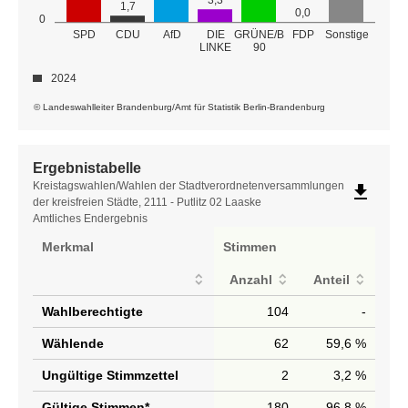
3,3
1,7
0,0
0
GRÜNE/B
SPD
CDU
AfD
DIE
FDP
Sonstige
LINKE
90
2024
© Landeswahlleiter Brandenburg/Amt für Statistik Berlin-Brandenburg
Ergebnistabelle
Ergebnistabelle
Kreistagswahlen/Wahlen der Stadtverordnetenversammlungen
file_download
der kreisfreien Städte, 2111 - Putlitz 02 Laaske
Amtliches Endergebnis
Merkmal
Stimmen
Anzahl
Anteil
Wahlberechtigte
104
-
Wählende
62
59,6 %
Ungültige Stimmzettel
2
3,2 %
Gültige Stimmen*
180
96,8 %