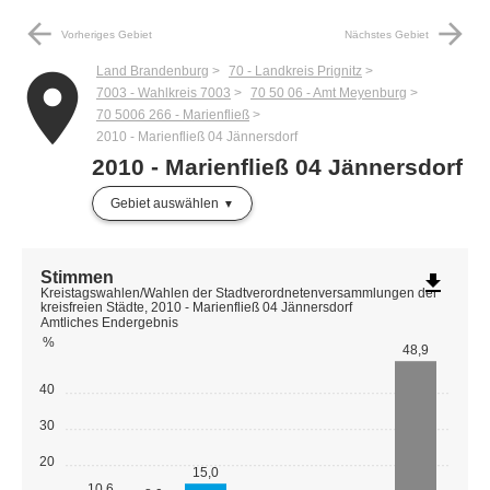
arrow_back
arrow_forward
Vorheriges Gebiet
Nächstes Gebiet
Land Brandenburg
70 - Landkreis Prignitz
place
7003 - Wahlkreis 7003
70 50 06 - Amt Meyenburg
70 5006 266 - Marienfließ
2010 - Marienfließ 04 Jännersdorf
2010 - Marienfließ 04 Jännersdorf
Gebiet auswählen
Stimmen
file_download
Kreistagswahlen/Wahlen der Stadtverordnetenversammlungen der
kreisfreien Städte, 2010 - Marienfließ 04 Jännersdorf
Amtliches Endergebnis
%
48,9
40
30
20
15,0
10,6