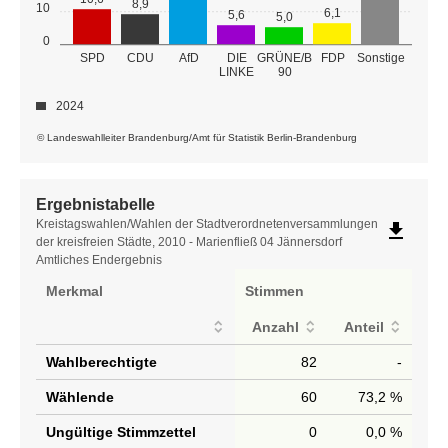
8,9
10
6,1
5,6
5,0
0
GRÜNE/B
SPD
CDU
AfD
DIE
FDP
Sonstige
LINKE
90
2024
© Landeswahlleiter Brandenburg/Amt für Statistik Berlin-Brandenburg
Ergebnistabelle
Ergebnistabelle
Kreistagswahlen/Wahlen der Stadtverordnetenversammlungen
file_download
der kreisfreien Städte, 2010 - Marienfließ 04 Jännersdorf
Amtliches Endergebnis
Merkmal
Stimmen
Anzahl
Anteil
Wahlberechtigte
82
-
Wählende
60
73,2 %
Ungültige Stimmzettel
0
0,0 %