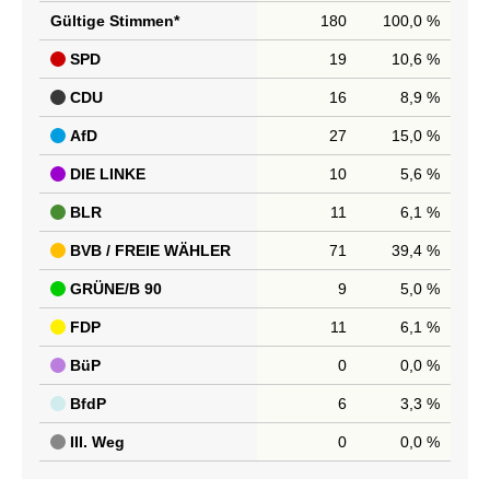
Gültige Stimmen*
180
100,0 %
SPD
19
10,6 %
CDU
16
8,9 %
AfD
27
15,0 %
DIE LINKE
10
5,6 %
BLR
11
6,1 %
BVB / FREIE WÄHLER
71
39,4 %
GRÜNE/B 90
9
5,0 %
FDP
11
6,1 %
BüP
0
0,0 %
BfdP
6
3,3 %
III. Weg
0
0,0 %