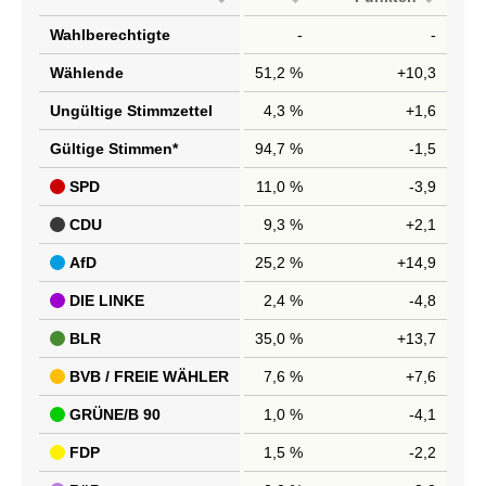
Wahlberechtigte
-
-
Wählende
51,2 %
+10,3
Ungültige Stimmzettel
4,3 %
+1,6
Gültige Stimmen*
94,7 %
-1,5
SPD
11,0 %
-3,9
CDU
9,3 %
+2,1
AfD
25,2 %
+14,9
DIE LINKE
2,4 %
-4,8
BLR
35,0 %
+13,7
BVB / FREIE WÄHLER
7,6 %
+7,6
GRÜNE/B 90
1,0 %
-4,1
FDP
1,5 %
-2,2