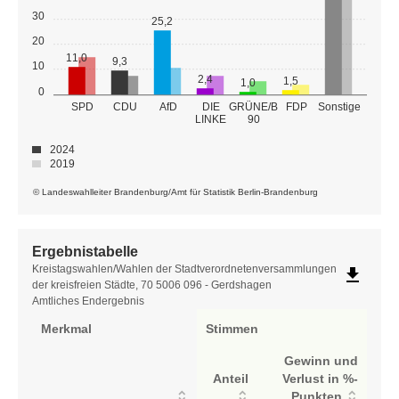
30
25,2
20
11,0
9,3
10
2,4
1,5
1,0
0
GRÜNE/B
SPD
CDU
AfD
DIE
FDP
Sonstige
LINKE
90
2024
2019
© Landeswahlleiter Brandenburg/Amt für Statistik Berlin-Brandenburg
Ergebnistabelle
Ergebnistabelle
Kreistagswahlen/Wahlen der Stadtverordnetenversammlungen
file_download
der kreisfreien Städte, 70 5006 096 - Gerdshagen
Amtliches Endergebnis
Merkmal
Stimmen
Gewinn und
Anteil
Verlust in %-
Punkten