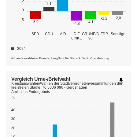
5
2,1
0
-2,0
-2,2
-5
-3,9
-4,1
-4,8
GRÜNE/B
SPD
CDU
AfD
DIE
FDP
Sonstige
LINKE
90
2024
© Landeswahlleiter Brandenburg/Amt für Statistik Berlin-Brandenburg
Vergleich Urne-/Briefwahl
file_download
Kreistagswahlen/Wahlen der Stadtverordnetenversammlungen der
kreisfreien Städte, 70 5006 096 - Gerdshagen
Amtliches Endergebnis
%
40
30
20
10