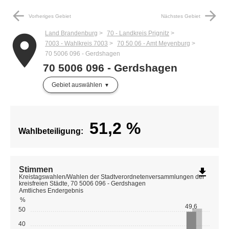
arrow_back
arrow_forward
Vorheriges Gebiet
Nächstes Gebiet
Land Brandenburg
70 - Landkreis Prignitz
place
7003 - Wahlkreis 7003
70 50 06 - Amt Meyenburg
70 5006 096 - Gerdshagen
70 5006 096 - Gerdshagen
Gebiet auswählen
51,2
%
Wahlbeteiligung:
Stimmen
file_download
Kreistagswahlen/Wahlen der Stadtverordnetenversammlungen der
kreisfreien Städte, 70 5006 096 - Gerdshagen
Amtliches Endergebnis
%
49,6
50
40