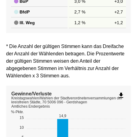
BüP
3,0 %
+3,0
BfdP
2,7 %
+2,7
III. Weg
1,2 %
+1,2
* Die Anzahl der gültigen Stimmen kann das Dreifache
der Anzahl der Wählenden betragen. Die Prozentwerte
der gültigen Stimmen weisen den Anteil der
abgegebenen Stimmen im Verhältnis zur Anzahl der
Wählenden x 3 Stimmen aus.
Gewinne/Verluste
file_download
Kreistagswahlen/Wahlen der Stadtverordnetenversammlungen der
kreisfreien Städte, 70 5006 096 - Gerdshagen
Amtliches Endergebnis
%-Pkte.
14,9
15
10