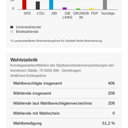
0
GRÜNE/B
SPD
CDU
AfD
DIE
FDP
Sonstige
LINKE
90
Urnenwählende
Briefwählende
© Landeswahlleiter Brandenburg/Amt für Statistik Berlin-Brandenburg
Wahlstatistik
Wahlstatistik
Kreistagswahlen/Wahlen der Stadtverordnetenversammlungen der
kreisfreien Städte, 70 5006 096 - Gerdshagen
Amtliches Endergebnis
Wahlberechtigte insgesamt
406
Wählende insgesamt
208
Wählende laut Wahlberechtigtenverzeichnis
208
Wählende mit Wahlschein
0
Wahlbeteiligung
51,2 %