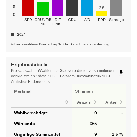
5
2,8
0
GRÜNE/B
SPD
DIE
CDU
AfD
FDP
Sonstige
90
LINKE
2024
© Landeswahlleiter Brandenburg/Amt für Statistik Berlin-Brandenburg
Ergebnistabelle
Ergebnistabelle
Kreistagswahlen/Wahlen der Stadtverordnetenversammlungen
file_download
der kreisfreien Städte, 9061 - Potsdam Briefwahlbezirk 9061
Amtliches Endergebnis
Merkmal
Stimmen
Anzahl
Anteil
Wahlberechtigte
0
-
Wählende
365
-
Ungültige Stimmzettel
9
2,5 %