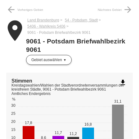
arrow_back
arrow_forward
Vorheriges Gebiet
Nächstes Gebiet
Land Brandenburg
54 - Potsdam, Stadt
place
5406 - Wahlkreis 5406
9061 - Potsdam Briefwahlbezirk 9061
9061 - Potsdam Briefwahlbezirk
9061
Gebiet auswählen
Stimmen
file_download
Kreistagswahlen/Wahlen der Stadtverordnetenversammlungen der
kreisfreien Städte, 9061 - Potsdam Briefwahlbezirk 9061
Amtliches Endergebnis
%
31,1
30
25
20
17,8
16,8
15
11,7
11,2
10
8,6