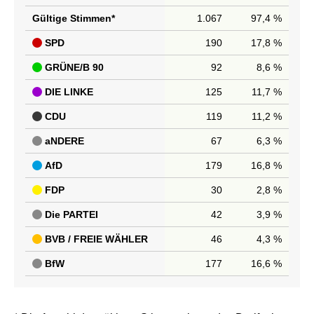
Gültige Stimmen*
1.067
97,4 %
SPD
190
17,8 %
GRÜNE/B 90
92
8,6 %
DIE LINKE
125
11,7 %
CDU
119
11,2 %
aNDERE
67
6,3 %
AfD
179
16,8 %
FDP
30
2,8 %
Die PARTEI
42
3,9 %
BVB / FREIE WÄHLER
46
4,3 %
BfW
177
16,6 %