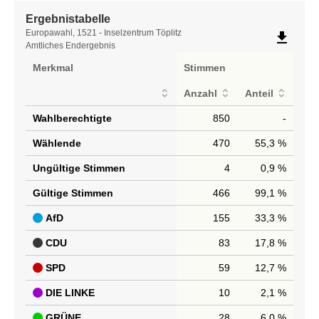
Ergebnistabelle
Ergebnistabelle
Europawahl, 1521 - Inselzentrum Töplitz
file_download
Amtliches Endergebnis
Merkmal
Stimmen
Anzahl
Anteil
Wahlberechtigte
850
-
Wählende
470
55,3 %
Ungültige Stimmen
4
0,9 %
Gültige Stimmen
466
99,1 %
AfD
155
33,3 %
CDU
83
17,8 %
SPD
59
12,7 %
DIE LINKE
10
2,1 %
GRÜNE
28
6,0 %