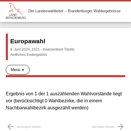
Der Landeswahlleiter – Brandenburger Wahlergebnisse
Europawahl
9. Juni 2024, 1521 - Inselzentrum Töplitz
Amtliches Endergebnis
Menü
Ergebnis von 1 der 1 auszählenden Wahlvorstände liegt
vor (berücksichtigt 0 Wahlbezirke, die in einem
Nachbarwahlbezirk ausgezählt werden)
arrow_back
arrow_forward
Vorheriges Gebiet
Nächstes Gebiet