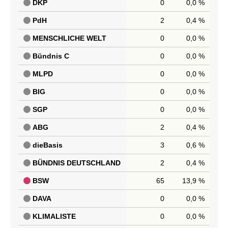
DKP
0
0,0 %
PdH
2
0,4 %
MENSCHLICHE WELT
0
0,0 %
Bündnis C
0
0,0 %
MLPD
0
0,0 %
BIG
0
0,0 %
SGP
0
0,0 %
ABG
2
0,4 %
dieBasis
3
0,6 %
BÜNDNIS DEUTSCHLAND
2
0,4 %
BSW
65
13,9 %
DAVA
0
0,0 %
KLIMALISTE
0
0,0 %