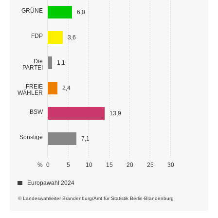
GRÜNE
6,0
FDP
3,6
Die
1,1
PARTEI
FREIE
2,4
WÄHLER
BSW
13,9
Sonstige
7,1
%
0
5
10
15
20
25
30
Europawahl 2024
© Landeswahlleiter Brandenburg/Amt für Statistik Berlin-Brandenburg