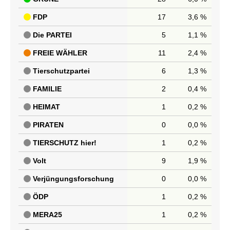
FDP
17
3,6 %
Die PARTEI
5
1,1 %
FREIE WÄHLER
11
2,4 %
Tierschutzpartei
6
1,3 %
FAMILIE
2
0,4 %
HEIMAT
1
0,2 %
PIRATEN
0
0,0 %
TIERSCHUTZ hier!
1
0,2 %
Volt
9
1,9 %
Verjüngungsforschung
0
0,0 %
ÖDP
1
0,2 %
MERA25
1
0,2 %