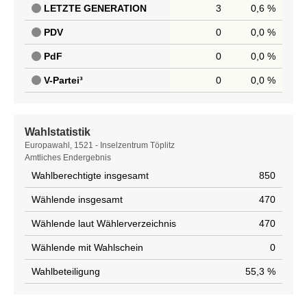
LETZTE GENERATION
3
0,6 %
PDV
0
0,0 %
PdF
0
0,0 %
V-Partei³
0
0,0 %
Wahlstatistik
Wahlstatistik
Europawahl, 1521 - Inselzentrum Töplitz
Amtliches Endergebnis
Wahlberechtigte insgesamt
850
Wählende insgesamt
470
Wählende laut Wählerverzeichnis
470
Wählende mit Wahlschein
0
Wahlbeteiligung
55,3 %