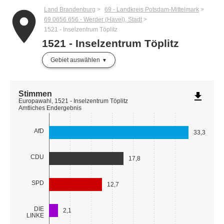
Land Brandenburg
69 - Landkreis Potsdam-Mittelmark
place
69 0656 656 - Werder (Havel), Stadt
1521 - Inselzentrum Töplitz
1521 - Inselzentrum Töplitz
Gebiet auswählen
Stimmen
file_download
Europawahl, 1521 - Inselzentrum Töplitz
Amtliches Endergebnis
AfD
33,3
CDU
17,8
SPD
12,7
DIE
2,1
LINKE