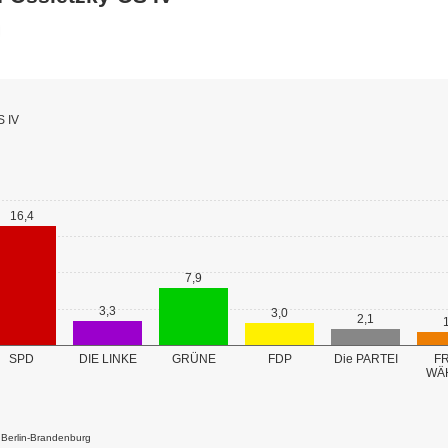
S IV
16,4
7,9
3,3
3,0
2,1
GRÜNE
SPD
DIE LINKE
FDP
Die PARTEI
FR
WÄ
k Berlin-Brandenburg