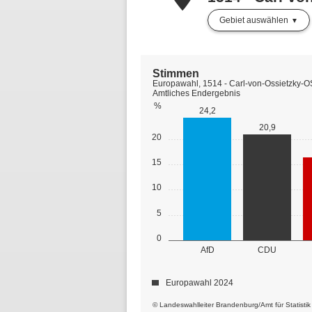
Gebiet auswählen
Stimmen
Europawahl, 1514 - Carl-von-Ossietzky-O
Amtliches Endergebnis
%
24,2
20,9
20
15
10
5
0
AfD
CDU
Europawahl 2024
© Landeswahlleiter Brandenburg/Amt für Statisti