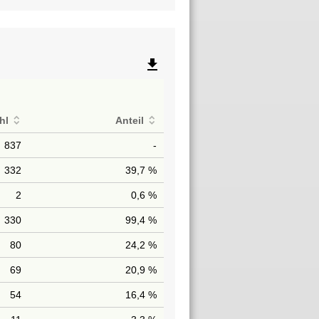
file_download
hl
Anteil
837
-
332
39,7 %
2
0,6 %
330
99,4 %
80
24,2 %
69
20,9 %
54
16,4 %