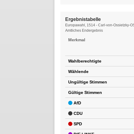
Ergebnistabelle
Ergebnistabelle
Europawahl, 1514 - Carl-von-Ossietzky-O
Amtliches Endergebnis
Merkmal
Wahlberechtigte
Wählende
Ungültige Stimmen
Gültige Stimmen
AfD
CDU
SPD