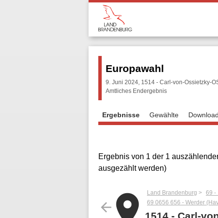
Europawahl
9. Juni 2024, 1514 - Carl-von-Ossietzky-O
Amtliches Endergebnis
Ergebnisse
Gewählte
Downloa
Ergebnis von 1 der 1 auszählenden
ausgezählt werden)
Land Brandenburg
69 -
place
69 0656 656 - Werder (Have
arrow_back
1514 - Carl-vo