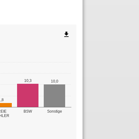
file_download
10,3
10,0
1,8
EIE
BSW
Sonstige
HLER