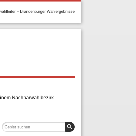
ahlleiter – Brandenburger Wahlergebnisse
n einem Nachbarwahlbezirk
search