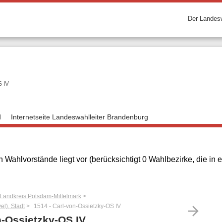
Der Landesw
S IV
d
Internetseite Landeswahlleiter Brandenburg
 Wahlvorstände liegt vor (berücksichtigt 0 Wahlbezirke, die i
 Landkreis Potsdam-Mittelmark
l), Stadt
1514 - Carl-von-Ossietzky-OS IV
arrow_forward
n-Ossietzky-OS IV