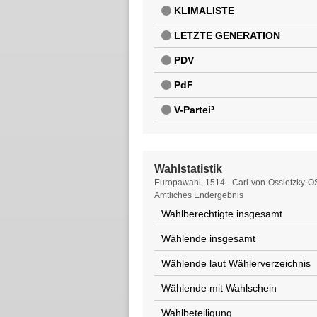
KLIMALISTE
LETZTE GENERATION
PDV
PdF
V-Partei³
Wahlstatistik
Wahlstatistik
Europawahl, 1514 - Carl-von-Ossietzky-O
Amtliches Endergebnis
Wahlberechtigte insgesamt
Wählende insgesamt
Wählende laut Wählerverzeichnis
Wählende mit Wahlschein
Wahlbeteiligung