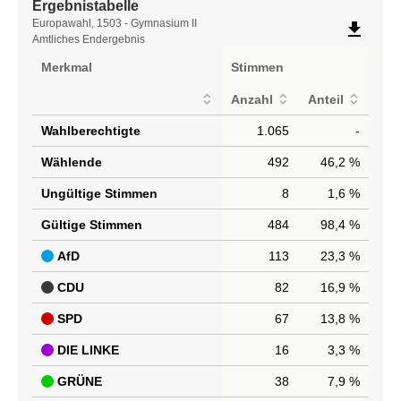
Ergebnistabelle
Ergebnistabelle
Europawahl, 1503 - Gymnasium II
file_download
Amtliches Endergebnis
Merkmal
Stimmen
Anzahl
Anteil
Wahlberechtigte
1.065
-
Wählende
492
46,2 %
Ungültige Stimmen
8
1,6 %
Gültige Stimmen
484
98,4 %
AfD
113
23,3 %
CDU
82
16,9 %
SPD
67
13,8 %
DIE LINKE
16
3,3 %
GRÜNE
38
7,9 %