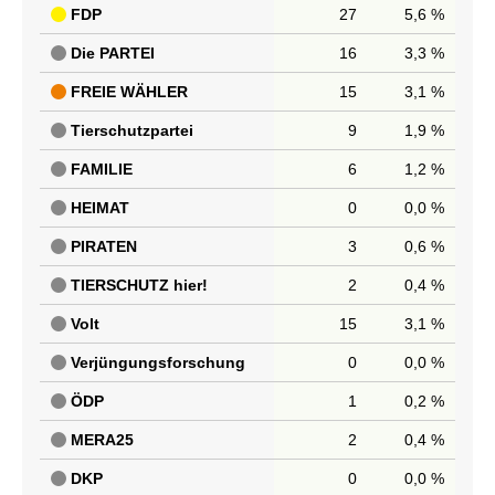
FDP
27
5,6 %
Die PARTEI
16
3,3 %
FREIE WÄHLER
15
3,1 %
Tierschutzpartei
9
1,9 %
FAMILIE
6
1,2 %
HEIMAT
0
0,0 %
PIRATEN
3
0,6 %
TIERSCHUTZ hier!
2
0,4 %
Volt
15
3,1 %
Verjüngungsforschung
0
0,0 %
ÖDP
1
0,2 %
MERA25
2
0,4 %
DKP
0
0,0 %