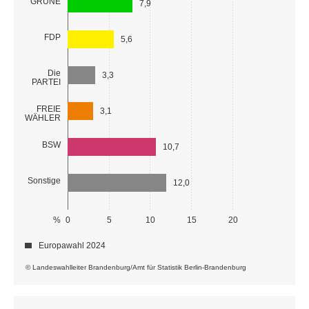
GRÜNE
7,9
FDP
5,6
Die
3,3
PARTEI
FREIE
3,1
WÄHLER
BSW
10,7
Sonstige
12,0
%
0
5
10
15
20
Europawahl 2024
© Landeswahlleiter Brandenburg/Amt für Statistik Berlin-Brandenburg