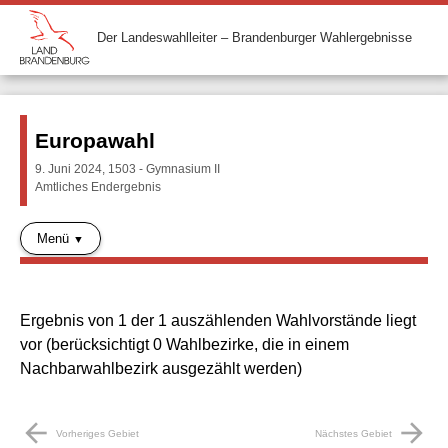
Der Landeswahlleiter – Brandenburger Wahlergebnisse
Europawahl
9. Juni 2024, 1503 - Gymnasium II
Amtliches Endergebnis
Menü
Ergebnis von 1 der 1 auszählenden Wahlvorstände liegt
vor (berücksichtigt 0 Wahlbezirke, die in einem
Nachbarwahlbezirk ausgezählt werden)
arrow_back
arrow_forward
Vorheriges Gebiet
Nächstes Gebiet