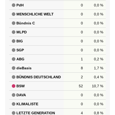
PdH
0
0,0 %
MENSCHLICHE WELT
0
0,0 %
Bündnis C
0
0,0 %
MLPD
0
0,0 %
BIG
0
0,0 %
SGP
0
0,0 %
ABG
1
0,2 %
dieBasis
8
1,7 %
BÜNDNIS DEUTSCHLAND
2
0,4 %
BSW
52
10,7 %
DAVA
0
0,0 %
KLIMALISTE
0
0,0 %
LETZTE GENERATION
4
0,8 %