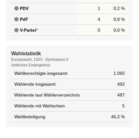
PDV
1
0,2 %
PdF
4
0,8 %
V-Partei³
0
0,0 %
Wahlstatistik
Wahlstatistik
Europawahl, 1503 - Gymnasium II
Amtliches Endergebnis
Wahlberechtigte insgesamt
1.065
Wählende insgesamt
492
Wählende laut Wählerverzeichnis
487
Wählende mit Wahlschein
5
Wahlbeteiligung
46,2 %