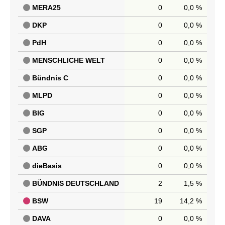
MERA25
0
0,0 %
DKP
0
0,0 %
PdH
0
0,0 %
MENSCHLICHE WELT
0
0,0 %
Bündnis C
0
0,0 %
MLPD
0
0,0 %
BIG
0
0,0 %
SGP
0
0,0 %
ABG
0
0,0 %
dieBasis
0
0,0 %
BÜNDNIS DEUTSCHLAND
2
1,5 %
BSW
19
14,2 %
DAVA
0
0,0 %