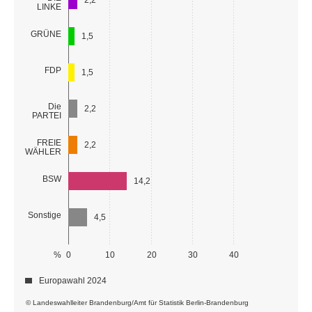
2,2
LINKE
GRÜNE
1,5
FDP
1,5
Die
2,2
PARTEI
FREIE
2,2
WÄHLER
BSW
14,2
Sonstige
4,5
%
0
10
20
30
40
Europawahl 2024
© Landeswahlleiter Brandenburg/Amt für Statistik Berlin-Brandenburg