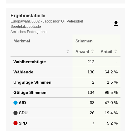
Ergebnistabelle
Ergebnistabelle
Europawahl, 0002 - Jacobsdorf OT Petersdorf
file_download
Sportplatzgebäude
Amtliches Endergebnis
Merkmal
Stimmen
Anzahl
Anteil
Wahlberechtigte
212
-
Wählende
136
64,2 %
Ungültige Stimmen
2
1,5 %
Gültige Stimmen
134
98,5 %
AfD
63
47,0 %
CDU
26
19,4 %
SPD
7
5,2 %