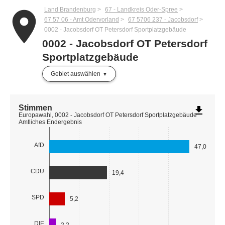
Land Brandenburg
67 - Landkreis Oder-Spree
place
67 57 06 - Amt Odervorland
67 5706 237 - Jacobsdorf
0002 - Jacobsdorf OT Petersdorf Sportplatzgebäude
0002 - Jacobsdorf OT Petersdorf
Sportplatzgebäude
Gebiet auswählen
Stimmen
file_download
Europawahl, 0002 - Jacobsdorf OT Petersdorf Sportplatzgebäude
Amtliches Endergebnis
AfD
47,0
CDU
19,4
SPD
5,2
DIE