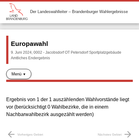
Der Landeswahlleiter – Brandenburger Wahlergebnisse
Europawahl
9. Juni 2024, 0002 - Jacobsdorf OT Petersdorf Sportplatzgebäude
Amtliches Endergebnis
Menü
Ergebnis von 1 der 1 auszählenden Wahlvorstände liegt
vor (berücksichtigt 0 Wahlbezirke, die in einem
Nachbarwahlbezirk ausgezählt werden)
arrow_back
arrow_forward
Vorheriges Gebiet
Nächstes Gebiet