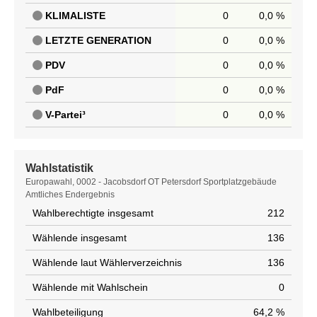
KLIMALISTE
0
0,0 %
LETZTE GENERATION
0
0,0 %
PDV
0
0,0 %
PdF
0
0,0 %
V-Partei³
0
0,0 %
Wahlstatistik
Wahlstatistik
Europawahl, 0002 - Jacobsdorf OT Petersdorf Sportplatzgebäude
Amtliches Endergebnis
Wahlberechtigte insgesamt
212
Wählende insgesamt
136
Wählende laut Wählerverzeichnis
136
Wählende mit Wahlschein
0
Wahlbeteiligung
64,2 %