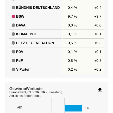
BÜNDNIS DEUTSCHLAND
0,4 %
+0,4
BSW
9,7 %
+9,7
DAVA
0,0 %
+0,0
KLIMALISTE
0,1 %
+0,1
LETZTE GENERATION
0,5 %
+0,5
PDV
0,1 %
+0,1
PdF
0,8 %
+0,8
V-Partei³
0,2 %
+0,2
Gewinne/Verluste
file_download
Europawahl, 63 0036 036 - Brieselang
Amtliches Endergebnis
AfD
6,6