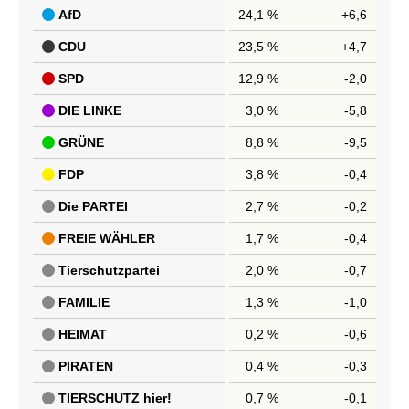
AfD
24,1 %
+6,6
CDU
23,5 %
+4,7
SPD
12,9 %
-2,0
DIE LINKE
3,0 %
-5,8
GRÜNE
8,8 %
-9,5
FDP
3,8 %
-0,4
Die PARTEI
2,7 %
-0,2
FREIE WÄHLER
1,7 %
-0,4
Tierschutzpartei
2,0 %
-0,7
FAMILIE
1,3 %
-1,0
HEIMAT
0,2 %
-0,6
PIRATEN
0,4 %
-0,3
TIERSCHUTZ hier!
0,7 %
-0,1