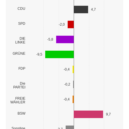
CDU
4,7
SPD
-2,0
DIE
-5,8
LINKE
GRÜNE
-9,5
FDP
-0,4
Die
-0,2
PARTEI
FREIE
-0,4
WÄHLER
BSW
9,7
Sonstige