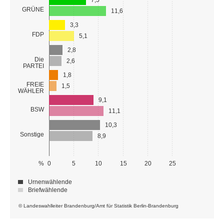
7,5
GRÜNE
11,6
3,3
FDP
5,1
2,8
Die
2,6
PARTEI
1,8
FREIE
1,5
WÄHLER
9,1
BSW
11,1
10,3
Sonstige
8,9
%
0
5
10
15
20
25
Urnenwählende
Briefwählende
© Landeswahlleiter Brandenburg/Amt für Statistik Berlin-Brandenburg