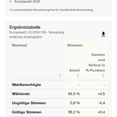
Europawahl 2019
© Landeswahlleiter Brandenburg/Amt für Statistik Berlin-Brandenburg
Ergebnistabelle
Ergebnistabelle
Europawahl, 63 0036 036 - Brieselang
file_download
Amtliches Endergebnis
Merkmal
Stimmen
Gewinn
und
Verlust in
Anteil
%-Punkten
Wahlberechtigte
-
-
Wählende
66,6 %
+4,5
Ungültige Stimmen
0,8 %
-0,4
Gültige Stimmen
99,2 %
+0,4