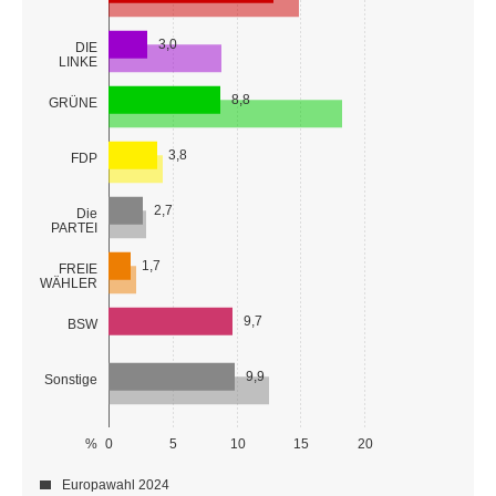
3,0
DIE
LINKE
8,8
GRÜNE
3,8
FDP
2,7
Die
PARTEI
1,7
FREIE
WÄHLER
9,7
BSW
9,9
Sonstige
%
0
5
10
15
20
Europawahl 2024