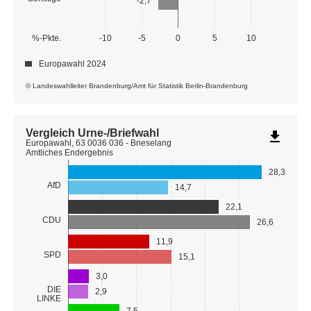
-2,7
%-Pkte.
-10
-5
0
5
10
Europawahl 2024
© Landeswahlleiter Brandenburg/Amt für Statistik Berlin-Brandenburg
Vergleich Urne-/Briefwahl
file_download
Europawahl, 63 0036 036 - Brieselang
Amtliches Endergebnis
28,3
AfD
14,7
22,1
CDU
26,6
11,9
SPD
15,1
3,0
DIE
2,9
LINKE