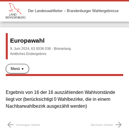
Der Landeswahlleiter – Brandenburger Wahlergebnisse
Europawahl
9. Juni 2024, 63 0036 036 - Brieselang
Amtliches Endergebnis
Menü
Ergebnis von 16 der 16 auszählenden Wahlvorstände
liegt vor (berücksichtigt 0 Wahlbezirke, die in einem
Nachbarwahlbezirk ausgezählt werden)
arrow_back
arrow_forward
Vorheriges Gebiet
Nächstes Gebiet