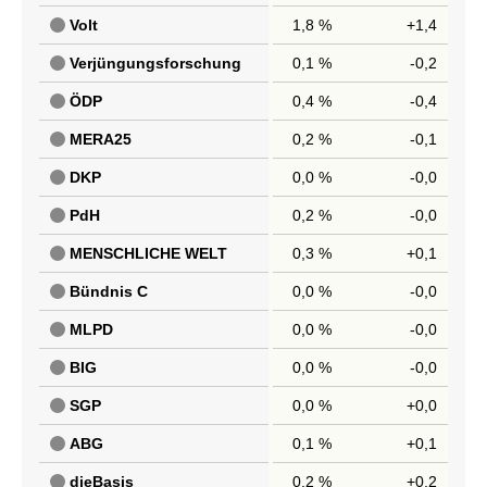
Volt
1,8 %
+1,4
Verjüngungsforschung
0,1 %
-0,2
ÖDP
0,4 %
-0,4
MERA25
0,2 %
-0,1
DKP
0,0 %
-0,0
PdH
0,2 %
-0,0
MENSCHLICHE WELT
0,3 %
+0,1
Bündnis C
0,0 %
-0,0
MLPD
0,0 %
-0,0
BIG
0,0 %
-0,0
SGP
0,0 %
+0,0
ABG
0,1 %
+0,1
dieBasis
0,2 %
+0,2