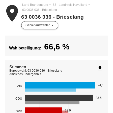
Land Brandenburg
63 - Landkreis Havelland
place
63 0036 036 - Brieselang
63 0036 036 - Brieselang
Gebiet auswählen
66,6
%
Wahlbeteiligung:
Stimmen
file_download
Europawahl, 63 0036 036 - Brieselang
Amtliches Endergebnis
24,1
AfD
23,5
CDU
12,9
SPD