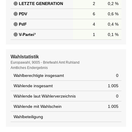
LETZTE GENERATION
2
0,2 %
PDV
6
0,6 %
PdF
4
0,4 %
V-Partei³
1
0,1 %
Wahlstatistik
Wahlstatistik
Europawahl, 9005 - Briefwahl Amt Ruhland
Amtliches Endergebnis
Wahlberechtigte insgesamt
0
Wählende insgesamt
1.005
Wählende laut Wählerverzeichnis
0
Wählende mit Wahlschein
1.005
Wahlbeteiligung