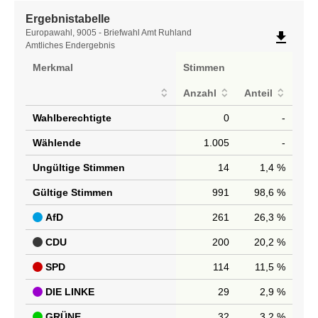
Ergebnistabelle
Ergebnistabelle
Europawahl, 9005 - Briefwahl Amt Ruhland
file_download
Amtliches Endergebnis
Merkmal
Stimmen
Anzahl
Anteil
Wahlberechtigte
0
-
Wählende
1.005
-
Ungültige Stimmen
14
1,4 %
Gültige Stimmen
991
98,6 %
AfD
261
26,3 %
CDU
200
20,2 %
SPD
114
11,5 %
DIE LINKE
29
2,9 %
GRÜNE
32
3,2 %