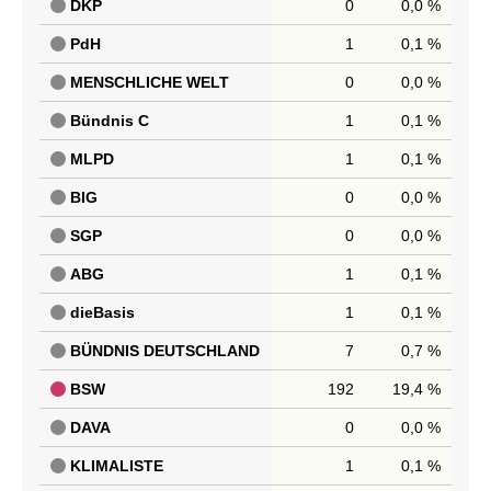
DKP
0
0,0 %
PdH
1
0,1 %
MENSCHLICHE WELT
0
0,0 %
Bündnis C
1
0,1 %
MLPD
1
0,1 %
BIG
0
0,0 %
SGP
0
0,0 %
ABG
1
0,1 %
dieBasis
1
0,1 %
BÜNDNIS DEUTSCHLAND
7
0,7 %
BSW
192
19,4 %
DAVA
0
0,0 %
KLIMALISTE
1
0,1 %