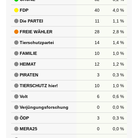
FDP
40
4,0 %
Die PARTEI
11
1,1 %
FREIE WÄHLER
28
2,8 %
Tierschutzpartei
14
1,4 %
FAMILIE
10
1,0 %
HEIMAT
12
1,2 %
PIRATEN
3
0,3 %
TIERSCHUTZ hier!
10
1,0 %
Volt
6
0,6 %
Verjüngungsforschung
0
0,0 %
ÖDP
3
0,3 %
MERA25
0
0,0 %