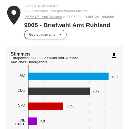
Land Brandenburg
place
66 - Landkreis Oberspreewald-Lausitz
66 56 07 - Amt Ruhland
9005 - Briefwahl Amt Ruhland
9005 - Briefwahl Amt Ruhland
Gebiet auswählen
Stimmen
file_download
Europawahl, 9005 - Briefwahl Amt Ruhland
Amtliches Endergebnis
AfD
26,3
CDU
20,2
SPD
11,5
DIE
2,9
LINKE