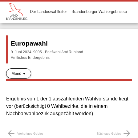
Der Landeswahlleiter – Brandenburger Wahlergebnisse
Europawahl
9. Juni 2024, 9005 - Briefwahl Amt Ruhland
Amtliches Endergebnis
Menü
Ergebnis von 1 der 1 auszählenden Wahlvorstände liegt
vor (berücksichtigt 0 Wahlbezirke, die in einem
Nachbarwahlbezirk ausgezählt werden)
arrow_back
arrow_forward
Vorheriges Gebiet
Nächstes Gebiet