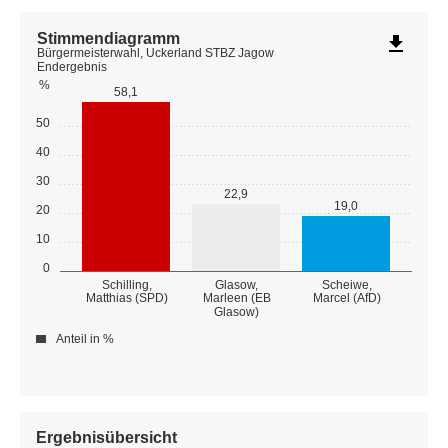
Stimmendiagramm
file_download
Bürgermeisterwahl, Uckerland STBZ Jagow
Endergebnis
%
58,1
50
40
30
22,9
19,0
20
10
0
Schilling,
Glasow,
Scheiwe,
Matthias (SPD)
Marleen (EB
Marcel (AfD)
Glasow)
Anteil in %
Ergebnisübersicht