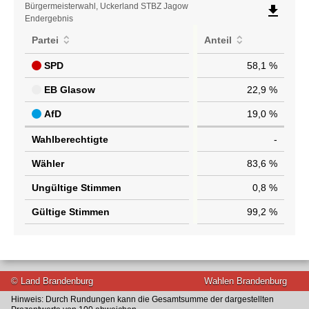
Ergebnisübersicht
Bürgermeisterwahl, Uckerland STBZ Jagow
file_download
Endergebnis
Partei
Anteil
SPD
58,1 %
EB Glasow
22,9 %
AfD
19,0 %
Wahlberechtigte
-
Wähler
83,6 %
Ungültige Stimmen
0,8 %
Gültige Stimmen
99,2 %
© Land Brandenburg
Wahlen Brandenburg
Hinweis: Durch Rundungen kann die Gesamtsumme der dargestellten