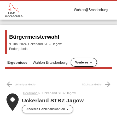
Wahlen@Brandenburg
Bürgermeisterwahl
9. Juni 2024, Uckerland STBZ Jagow
Endergebnis
Weiteres
Ergebnisse
Wahlen Brandenburg
arrow_back
arrow_forward
Vorheriges Gebiet
Nächstes Gebiet
Uckerland
Uckerland STBZ Jagow
place
Uckerland STBZ Jagow
Anderes Gebiet auswählen