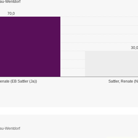
dau-Wentdorf
70,0
30,
Renate (EB Sattler (Ja))
Sattler, Renate (
dau-Wentdorf