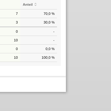
Anteil
7
70,0 %
3
30,0 %
0
-
10
-
0
0,0 %
10
100,0 %