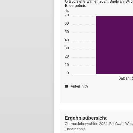
Ortsvorsteherwahlen 2024, Briefwahl Wil
Endergebnis
%
70
60
50
40
30
20
10
0
Sattler, 
Anteil in %
Ergebnisübersicht
Ergebnisübersicht
Ortsvorsteherwahlen 2024, Briefwahl Wil
Endergebnis