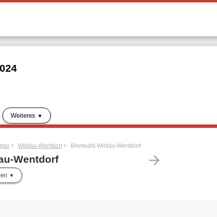
2024
Weiteres
tal
Wildau-Wentdorf
Briefwahl Wildau-Wentdorf
arrow_forward
dau-Wentdorf
len