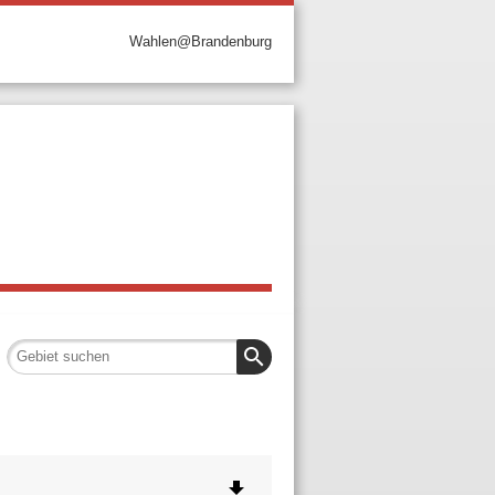
Wahlen@Brandenburg
search
file_download