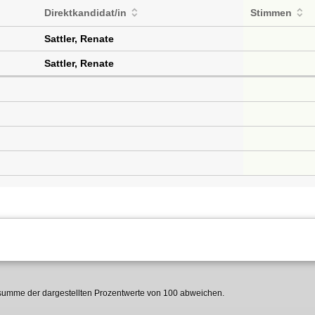
Direktkandidat/in
Stimmen
Sattler, Renate
Sattler, Renate
umme der dargestellten Prozentwerte von 100 abweichen.