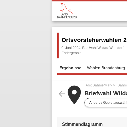
Ortsvorsteherwahlen 
9. Juni 2024, Briefwahl Wildau-Wentdorf
Endergebnis
Ergebnisse
Wahlen Brandenburg
Amt Dahme/Mark
Dahme
place
arrow_back
Briefwahl Wil
Anderes Gebiet auswäh
Stimmendiagramm