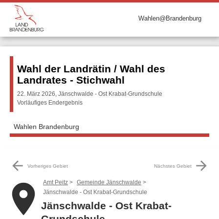
Wahlen@Brandenburg
Wahl der Landrätin / Wahl des
Landrates - Stichwahl
22. März 2026, Jänschwalde - Ost Krabat-Grundschule
Vorläufiges Endergebnis
Wahlen Brandenburg
arrow_back
arrow_forward
Vorheriges Gebiet
Nächstes Gebiet
Amt Peitz
Gemeinde Jänschwalde
place
Jänschwalde - Ost Krabat-Grundschule
Jänschwalde - Ost Krabat-
Grundschule