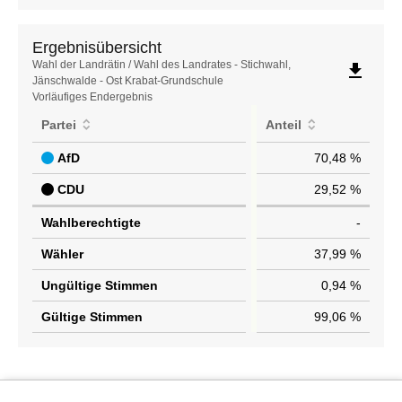
Ergebnisübersicht
Ergebnisübersicht
Wahl der Landrätin / Wahl des Landrates - Stichwahl,
file_download
Jänschwalde - Ost Krabat-Grundschule
Vorläufiges Endergebnis
Partei
Anteil
AfD
70,48 %
CDU
29,52 %
Wahlberechtigte
-
Wähler
37,99 %
Ungültige Stimmen
0,94 %
Gültige Stimmen
99,06 %