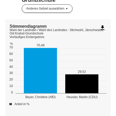
Anderes Gebiet auswählen
Stimmendiagramm
file_download
Wahl der Landrätin / Wahl des Landrates - Stichwahl, Jänschwalde -
Ost Krabat-Grundschule
Vorläufiges Endergebnis
%
70,48
70
60
50
40
29,52
30
20
10
0
Beyer, Christine (AfD)
Heusler, Martin (CDU)
Anteil in %