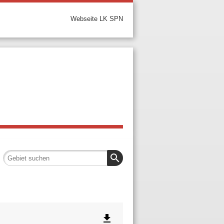
Webseite LK SPN
search
file_download