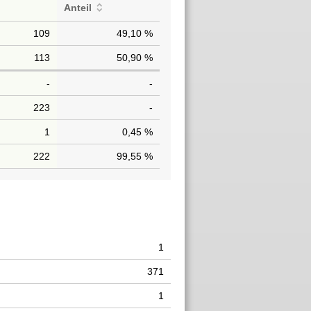
Anteil
109
49,10 %
113
50,90 %
-
-
223
-
1
0,45 %
222
99,55 %
1
371
1