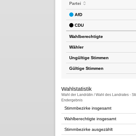
Partei
AfD
CDU
Wahlberechtigte
Wähler
Ungültige Stimmen
Gültige Stimmen
Wahlstatistik
Wahlstatistik
Wahl der Landrätin / Wahl des Landrates - S
Endergebnis
Stimmbezirke insgesamt
Wahlberechtigte insgesamt
Stimmbezirke ausgezählt