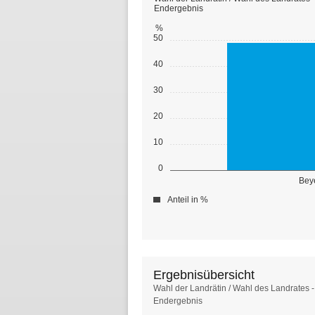
Endergebnis
%
50
40
30
20
10
0
Beye
Anteil in %
Ergebnisübersicht
Ergebnisübersicht
Wahl der Landrätin / Wahl des Landrates 
Endergebnis