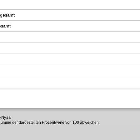
sgesamt
gesamt
a-Nysa
umme der dargestellten Prozentwerte von 100 abweichen.