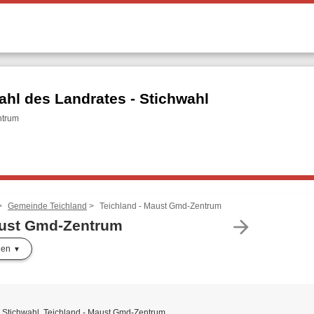
ahl des Landrates - Stichwahl
ntrum
Gemeinde Teichland
Teichland - Maust Gmd-Zentrum
arrow_forward
aust Gmd-Zentrum
len
- Stichwahl, Teichland - Maust Gmd-Zentrum