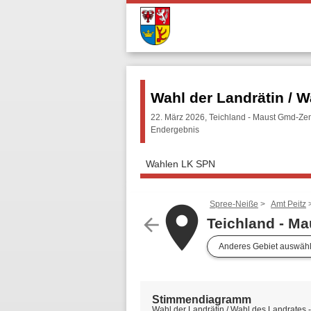
Wahl der Landrätin / W
22. März 2026, Teichland - Maust Gmd-Ze
Endergebnis
Wahlen LK SPN
Spree-Neiße
Amt Peitz
place
arrow_back
Teichland - M
Anderes Gebiet auswäh
Stimmendiagramm
Wahl der Landrätin / Wahl des Landrates 