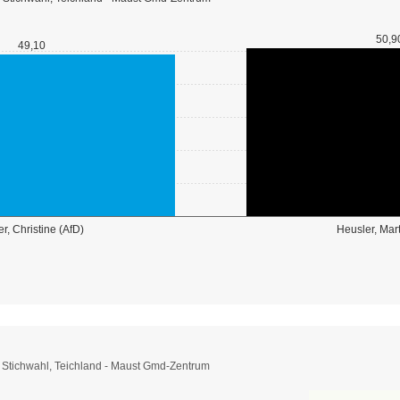
50,9
49,10
r, Christine (AfD)
Heusler, Mar
- Stichwahl, Teichland - Maust Gmd-Zentrum