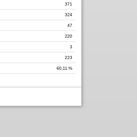
371
324
47
220
3
223
60,11 %