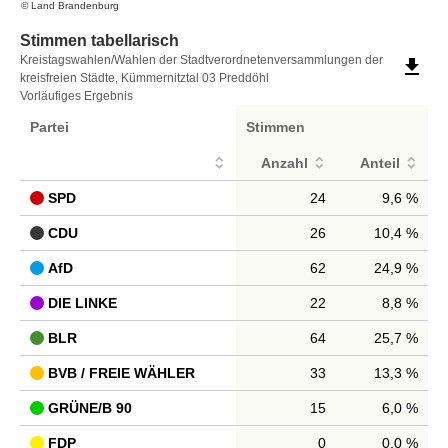
© Land Brandenburg
Stimmen tabellarisch
Stimmen
Kreistagswahlen/Wahlen der Stadtverordnetenversammlungen der
file_download
kreisfreien Städte, Kümmernitztal 03 Preddöhl
tabellarisch
Vorläufiges Ergebnis
Partei
Stimmen
Anzahl
Anteil
SPD
24
9,6 %
CDU
26
10,4 %
AfD
62
24,9 %
DIE LINKE
22
8,8 %
BLR
64
25,7 %
BVB / FREIE WÄHLER
33
13,3 %
GRÜNE/B 90
15
6,0 %
FDP
0
0,0 %