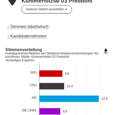
Kümmernitztal 03 Preddöhl
Anderes Gebiet auswählen
Stimmen tabellarisch
Kandidatenstimmen
Stimmenverteilung
file_download
Kreistagswahlen/Wahlen der Stadtverordnetenversammlungen der
kreisfreien Städte, Kümmernitztal 03 Preddöhl
Vorläufiges Ergebnis
SPD
9,6
CDU
10,4
AfD
24,9
DIE LINKE
8,8