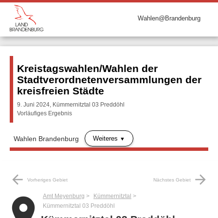
Wahlen@Brandenburg
Kreistagswahlen/Wahlen der
Stadtverordnetenversammlungen der
kreisfreien Städte
9. Juni 2024, Kümmernitztal 03 Preddöhl
Vorläufiges Ergebnis
Weiteres
Wahlen Brandenburg
arrow_back
arrow_forward
Vorheriges Gebiet
Nächstes Gebiet
Amt Meyenburg
Kümmernitztal
place
Kümmernitztal 03 Preddöhl