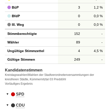
BüP
3
1,2 %
BfdP
0
0,0 %
III. Weg
0
0,0 %
Stimmberechtigte
152
-
Wähler
89
-
Ungültige Stimmzettel
4
4,5 %
Gültige Stimmen
249
-
Kandidatenstimmen
Kreistagswahlen/Wahlen der Stadtverordnetenversammlungen der
kreisfreien Städte, Kümmernitztal 03 Preddöhl
Vorläufiges Ergebnis
SPD
Kandidatenstimmen
Nr.
Name, Vorname
Stimmen
CDU