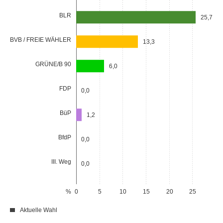
BLR
25,7
BVB / FREIE WÄHLER
13,3
GRÜNE/B 90
6,0
FDP
0,0
BüP
1,2
BfdP
0,0
III. Weg
0,0
%
0
5
10
15
20
25
Aktuelle Wahl