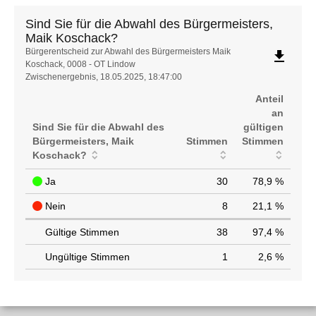
Sind Sie für die Abwahl des Bürgermeisters,
Maik Koschack?
Sind
Bürgerentscheid zur Abwahl des Bürgermeisters Maik
file_download
Koschack, 0008 - OT Lindow
Sie
Zwischenergebnis, 18.05.2025, 18:47:00
für
die
Anteil
Abwahl
an
des
Sind Sie für die Abwahl des
gültigen
Bürgermeisters,
Bürgermeisters, Maik
Stimmen
Stimmen
Maik
Koschack?
Koschack?
Ja
30
78,9 %
Nein
8
21,1 %
Gültige Stimmen
38
97,4 %
Ungültige Stimmen
1
2,6 %