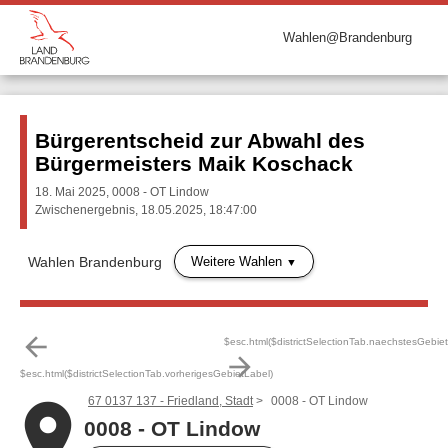
Wahlen@Brandenburg
Bürgerentscheid zur Abwahl des
Bürgermeisters Maik Koschack
18. Mai 2025, 0008 - OT Lindow
Zwischenergebnis, 18.05.2025, 18:47:00
Weitere Wahlen
Wahlen Brandenburg
arrow_back
$esc.html($districtSelectionTab.naechstesGebie
arrow_forward
$esc.html($districtSelectionTab.vorherigesGebietLabel)
67 0137 137 - Friedland, Stadt
0008 - OT Lindow
place
0008 - OT Lindow