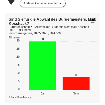
Anderes Gebiet auswählen
Sind Sie für die Abwahl des Bürgermeisters, Maik
file_download
Koschack?
Bürgerentscheid zur Abwahl des Bürgermeisters Maik Koschack,
0008 - OT Lindow
Zwischenergebnis, 18.05.2025, 18:47:00
Stimmen
30
30
25
20
15
10
8
5
0
Ja
Nein
© Land Brandenburg