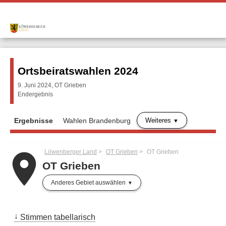
Ortsbeiratswahlen 2024
9. Juni 2024, OT Grieben
Endergebnis
Weiteres
Ergebnisse
Wahlen Brandenburg
Löwenberger Land
OT Grieben
OT Grieben
place
OT Grieben
Anderes Gebiet auswählen
Stimmen tabellarisch