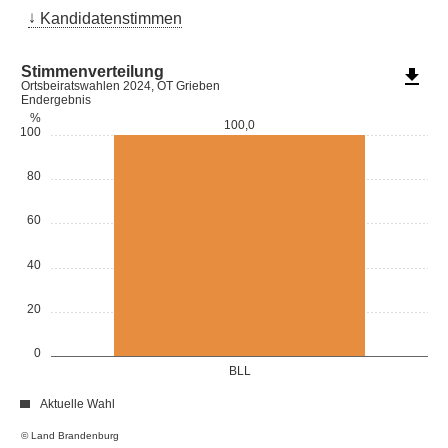
Kandidatenstimmen
Stimmenverteilung
file_download
Ortsbeiratswahlen 2024, OT Grieben
Endergebnis
%
100,0
100
80
60
40
20
0
BLL
Aktuelle Wahl
© Land Brandenburg