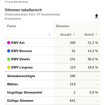
© Land Brandenburg
Stimmen tabellarisch
Stimmen
Ortsbeiratswahlen 2024, OT Neulöwenberg
file_download
Endergebnis
tabellarisch
Partei
Stimmen
Anzahl
Anteil
EWV Ast
200
31,2 %
EWV Brunow
91
14,2 %
EWV Dewitz
231
36,0 %
EWV Lingnau
119
18,6 %
Stimmberechtigte
295
-
Wähler
219
-
Ungültige Stimmzettel
2
0,9 %
Gültige Stimmen
641
-