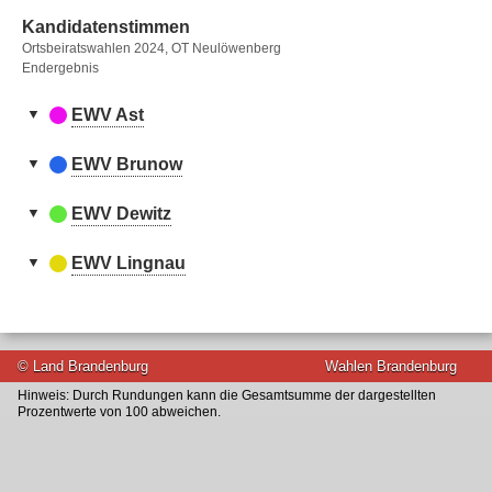
Kandidatenstimmen
Ortsbeiratswahlen 2024, OT Neulöwenberg
Endergebnis
EWV Ast
Kandidatenstimmen
Nr.
Name, Vorname
Stimmen
EWV Brunow
Kandidatenstimmen
1
Ast, Bianca
200
Nr.
Name, Vorname
Stimmen
EWV Dewitz
Kandidatenstimmen
nach oben
1
Brunow, William
91
Nr.
Name, Vorname
Stimmen
EWV Lingnau
Kandidatenstimmen
nach oben
1
Dewitz, Andy
231
Nr.
Name, Vorname
Stimmen
nach oben
1
Lingnau, Dajana
119
© Land Brandenburg
Wahlen Brandenburg
nach oben
Hinweis: Durch Rundungen kann die Gesamtsumme der dargestellten
Prozentwerte von 100 abweichen.