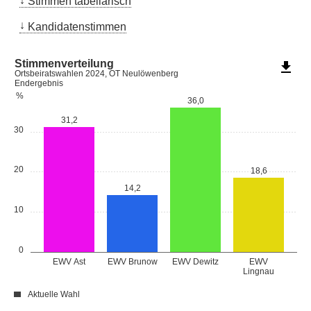
Stimmen tabellarisch
Kandidatenstimmen
Stimmenverteilung
file_download
Ortsbeiratswahlen 2024, OT Neulöwenberg
Endergebnis
%
36,0
31,2
30
20
18,6
14,2
10
0
EWV Ast
EWV Brunow
EWV Dewitz
EWV
Lingnau
Aktuelle Wahl