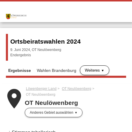
Ortsbeiratswahlen 2024
9. Juni 2024, OT Neulöwenberg
Endergebnis
Weiteres
Ergebnisse
Wahlen Brandenburg
Löwenberger Land
OT Neulöwenberg
place
OT Neulöwenberg
OT Neulöwenberg
Anderes Gebiet auswählen