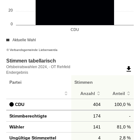
20
0
CDU
Aktuelle Wahl
© Verbandsgemeinde Liebenwerda
Stimmen tabellarisch
Stimmen
Ortsbeiratswahlen 2024, - OT Rehfeld
file_download
Endergebnis
tabellarisch
Partei
Stimmen
Anzahl
Anteil
CDU
404
100,0 %
Stimmberechtigte
174
-
Wähler
141
81,0 %
Ungültige Stimmzettel
4
2,8 %