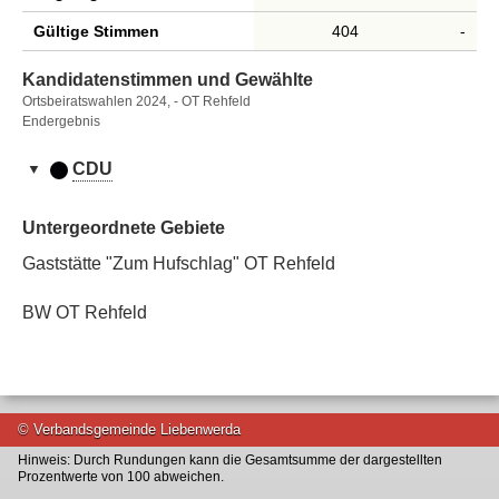
Gültige Stimmen
404
-
Kandidatenstimmen und Gewählte
Ortsbeiratswahlen 2024, - OT Rehfeld
Endergebnis
CDU
Kandidatenstimmen
Erreichter
und
Untergeordnete Gebiete
Nr.
Name,
Platz
Stimmen
Gewählt
Gewählte
Vorname
Gaststätte "Zum Hufschlag" OT Rehfeld
Bönisch,
1
1
204
Gewählt
BW OT Rehfeld
Maik
Liebick,
3
2
114
Gewählt
Silco
Menzel,
2
3
86
Gewählt
© Verbandsgemeinde Liebenwerda
Kathrin
Hinweis: Durch Rundungen kann die Gesamtsumme der dargestellten
Prozentwerte von 100 abweichen.
nach oben