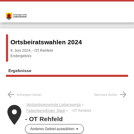
Ortsbeiratswahlen 2024
9. Juni 2024, - OT Rehfeld
Endergebnis
Ergebnisse
arrow_back
arrow_forward
Vorheriges Gebiet
Nächstes Gebiet
Verbandsgemeinde Liebenwerda
place
Falkenberg/Elster, Stadt
- OT Rehfeld
- OT Rehfeld
Anderes Gebiet auswählen