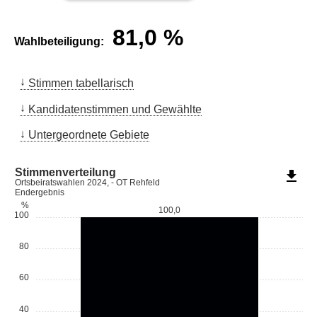
81,0
%
Wahlbeteiligung:
Stimmen tabellarisch
Kandidatenstimmen und Gewählte
Untergeordnete Gebiete
Stimmenverteilung
file_download
Ortsbeiratswahlen 2024, - OT Rehfeld
Endergebnis
%
100,0
100
80
60
40