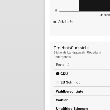
0
Jaschin
Anteil in %
Ergebnisübersicht
Ergebnisübersicht
Stichwahl Landratswahl, Röderland
Endergebnis
Partei
CDU
EB Schmidt
Wahlberechtigte
Wähler
Ungültige Stimmen