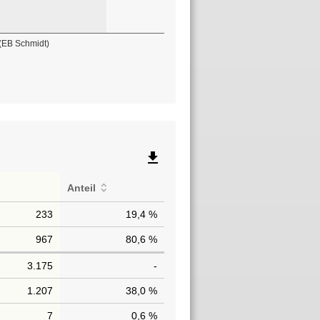
(EB Schmidt)
file_download
Anteil
233
19,4 %
967
80,6 %
3.175
-
1.207
38,0 %
7
0,6 %