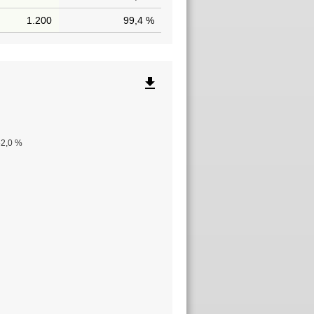
1.200
99,4 %
file_download
62,0 %