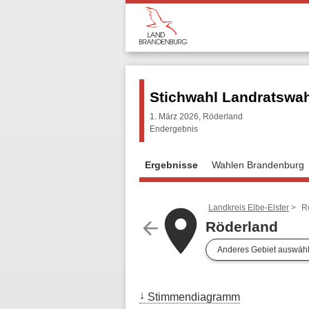
Stichwahl Landratswa
1. März 2026, Röderland
Endergebnis
Ergebnisse
Wahlen Brandenburg
Landkreis Elbe-Elster
R
place
arrow_back
Röderland
Anderes Gebiet auswäh
Stimmendiagramm