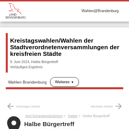
Wahlen@Brandenburg
Kreistagswahlen/Wahlen der
Stadtverordnetenversammlungen der
kreisfreien Städte
9. Juni 2024, Halbe Bürgertreff
Vorläufiges Ergebnis
Weiteres
Wahlen Brandenburg
arrow_back
arrow_forward
Vorheriges Gebiet
Nächstes Gebiet
Amt Schenkenländchen
Halbe
Halbe Bürgertreff
place
Halbe Bürgertreff