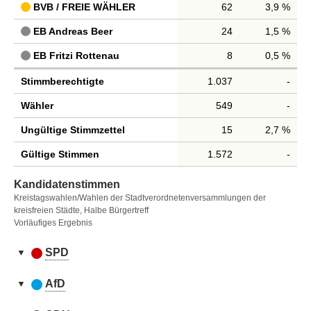
BVB / FREIE WÄHLER
62
3,9 %
EB Andreas Beer
24
1,5 %
EB Fritzi Rottenau
8
0,5 %
Stimmberechtigte
1.037
-
Wähler
549
-
Ungültige Stimmzettel
15
2,7 %
Gültige Stimmen
1.572
-
Kandidatenstimmen
Kreistagswahlen/Wahlen der Stadtverordnetenversammlungen der
kreisfreien Städte, Halbe Bürgertreff
Vorläufiges Ergebnis
SPD
Kandidatenstimmen
Nr.
Name, Vorname
Stimmen
AfD
Kandidatenstimmen
1
Philipp, Sascha
53
Nr.
Name, Vorname
Stimmen