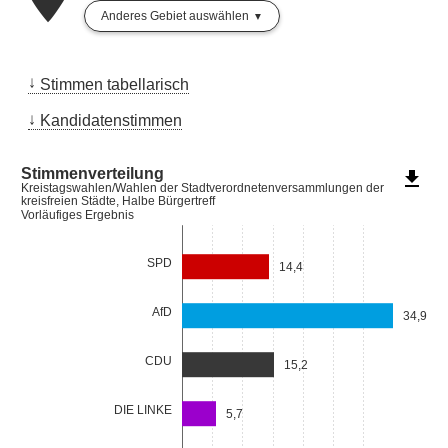
Anderes Gebiet auswählen
Stimmen tabellarisch
Kandidatenstimmen
Stimmenverteilung
file_download
Kreistagswahlen/Wahlen der Stadtverordnetenversammlungen der
kreisfreien Städte, Halbe Bürgertreff
Vorläufiges Ergebnis
SPD
14,4
AfD
34,9
CDU
15,2
DIE LINKE
5,7