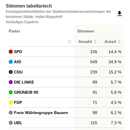
Stimmen tabellarisch
Stimmen
Kreistagswahlen/Wahlen der Stadtverordnetenversammlungen der
file_download
kreisfreien Städte, Halbe Bürgertreff
tabellarisch
Vorläufiges Ergebnis
Partei
Stimmen
Anzahl
Anteil
SPD
226
14,4 %
AfD
549
34,9 %
CDU
239
15,2 %
DIE LINKE
89
5,7 %
GRÜNE/B 90
91
5,8 %
FDP
71
4,5 %
Freie Wählergruppe Bauern
98
6,2 %
UBL
115
7,3 %