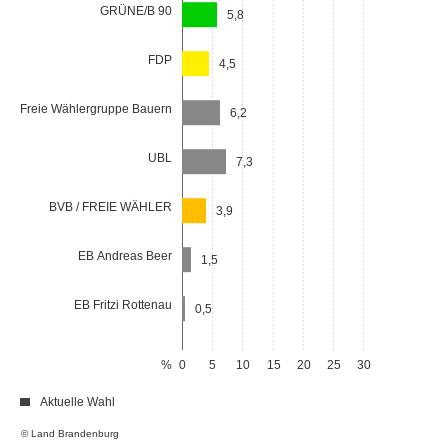
GRÜNE/B 90
5,8
FDP
4,5
Freie Wählergruppe Bauern
6,2
UBL
7,3
BVB / FREIE WÄHLER
3,9
EB Andreas Beer
1,5
EB Fritzi Rottenau
0,5
%
0
5
10
15
20
25
30
Aktuelle Wahl
© Land Brandenburg