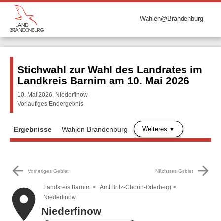
Wahlen@Brandenburg
Stichwahl zur Wahl des Landrates im
Landkreis Barnim am 10. Mai 2026
10. Mai 2026, Niederfinow
Vorläufiges Endergebnis
Weiteres
Ergebnisse
Wahlen Brandenburg
arrow_back
arrow_forward
Vorheriges Gebiet
Nächstes Gebiet
Landkreis Barnim
Amt Britz-Chorin-Oderberg
place
Niederfinow
Niederfinow