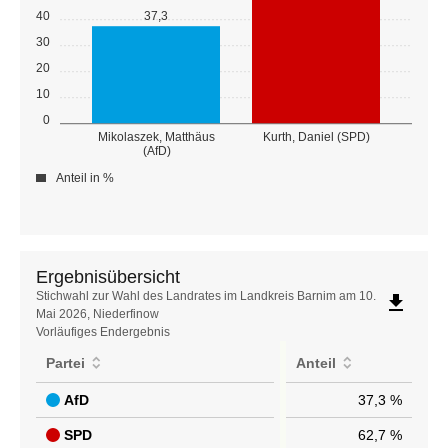
40
37,3
30
20
10
0
Mikolaszek, Matthäus
Kurth, Daniel (SPD)
(AfD)
Anteil in %
Ergebnisübersicht
Ergebnisübersicht
Stichwahl zur Wahl des Landrates im Landkreis Barnim am 10.
file_download
Mai 2026, Niederfinow
Vorläufiges Endergebnis
Partei
Anteil
AfD
37,3 %
SPD
62,7 %