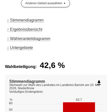
Anderes Gebiet auswählen
Stimmendiagramm
Ergebnisübersicht
Wähleranteildiagramm
Untergebiete
42,6
%
Wahlbeteiligung:
Stimmendiagramm
file_download
Stichwahl zur Wahl des Landrates im Landkreis Barnim am 10. Mai
2026, Niederfinow
Vorläufiges Endergebnis
%
62,7
60
50