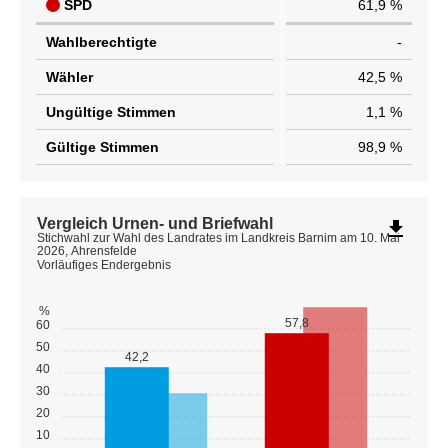
SPD
61,9 %
Wahlberechtigte
-
Wähler
42,5 %
Ungültige Stimmen
1,1 %
Gültige Stimmen
98,9 %
Vergleich Urnen- und Briefwahl
file_download
Stichwahl zur Wahl des Landrates im Landkreis Barnim am 10. Mai
2026, Ahrensfelde
Vorläufiges Endergebnis
%
57,8
60
50
42,2
40
30
20
10