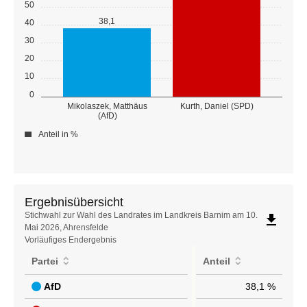
50
38,1
40
30
20
10
0
Mikolaszek, Matthäus
Kurth, Daniel (SPD)
(AfD)
Anteil in %
Ergebnisübersicht
Ergebnisübersicht
Stichwahl zur Wahl des Landrates im Landkreis Barnim am 10.
file_download
Mai 2026, Ahrensfelde
Vorläufiges Endergebnis
Partei
Anteil
AfD
38,1 %