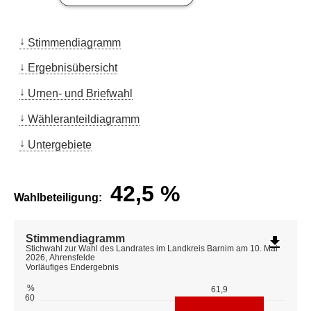
Stimmendiagramm
Ergebnisübersicht
Urnen- und Briefwahl
Wähleranteildiagramm
Untergebiete
42,5
%
Wahlbeteiligung:
Stimmendiagramm
file_download
Stichwahl zur Wahl des Landrates im Landkreis Barnim am 10. Mai
2026, Ahrensfelde
Vorläufiges Endergebnis
%
61,9
60