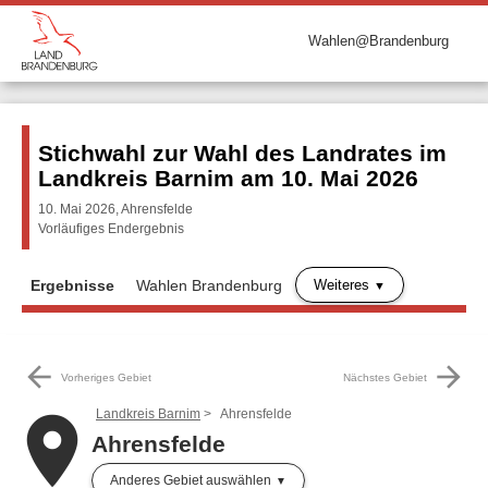
Wahlen@Brandenburg
Stichwahl zur Wahl des Landrates im
Landkreis Barnim am 10. Mai 2026
10. Mai 2026, Ahrensfelde
Vorläufiges Endergebnis
Weiteres
Ergebnisse
Wahlen Brandenburg
arrow_back
arrow_forward
Vorheriges Gebiet
Nächstes Gebiet
Landkreis Barnim
Ahrensfelde
place
Ahrensfelde
Anderes Gebiet auswählen