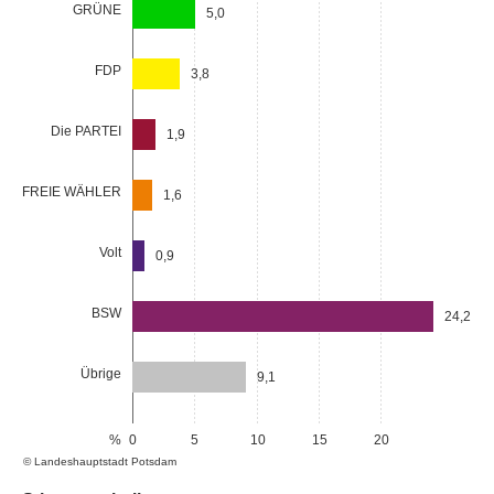
GRÜNE
5,0
FDP
3,8
Die PARTEI
1,9
FREIE WÄHLER
1,6
Volt
0,9
BSW
24,2
Übrige
9,1
%
0
5
10
15
20
© Landeshauptstadt Potsdam