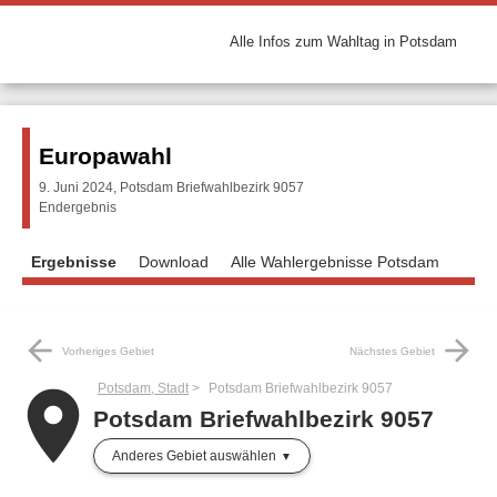
Alle Infos zum Wahltag in Potsdam
Europawahl
9. Juni 2024, Potsdam Briefwahlbezirk 9057
Endergebnis
Ergebnisse
Download
Alle Wahlergebnisse Potsdam
arrow_back
arrow_forward
Vorheriges Gebiet
Nächstes Gebiet
Potsdam, Stadt
Potsdam Briefwahlbezirk 9057
place
Potsdam Briefwahlbezirk 9057
Anderes Gebiet auswählen