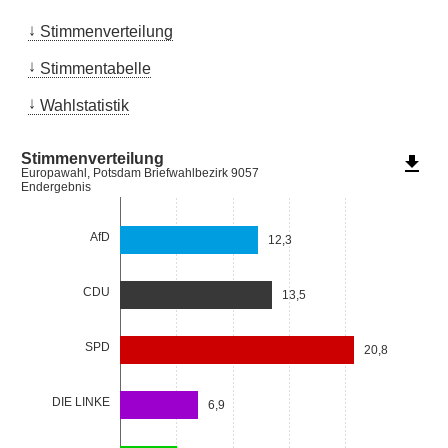
Stimmenverteilung
Stimmentabelle
Wahlstatistik
Stimmenverteilung
file_download
Europawahl, Potsdam Briefwahlbezirk 9057
Endergebnis
AfD
12,3
CDU
13,5
SPD
20,8
DIE LINKE
6,9