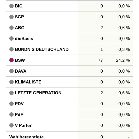
BIG
0
0,0 %
SGP
0
0,0 %
ABG
2
0,6 %
dieBasis
0
0,0 %
BÜNDNIS DEUTSCHLAND
1
0,3 %
BSW
77
24,2 %
DAVA
0
0,0 %
KLIMALISTE
0
0,0 %
LETZTE GENERATION
2
0,6 %
PDV
0
0,0 %
PdF
0
0,0 %
V-Partei³
0
0,0 %
Wahlberechtigte
0
-