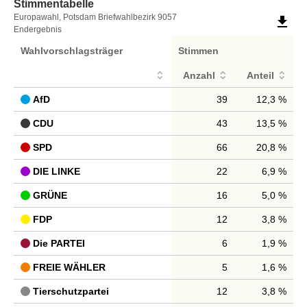
Stimmentabelle
Stimmentabelle
Europawahl, Potsdam Briefwahlbezirk 9057
file_download
Endergebnis
Wahlvorschlagsträger
Stimmen
Anzahl
Anteil
AfD
39
12,3 %
CDU
43
13,5 %
SPD
66
20,8 %
DIE LINKE
22
6,9 %
GRÜNE
16
5,0 %
FDP
12
3,8 %
Die PARTEI
6
1,9 %
FREIE WÄHLER
5
1,6 %
Tierschutzpartei
12
3,8 %