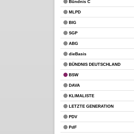
Bündnis C
MLPD
BIG
SGP
ABG
dieBasis
BÜNDNIS DEUTSCHLAND
BSW
DAVA
KLIMALISTE
LETZTE GENERATION
PDV
PdF