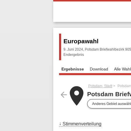
Europawahl
9. Juni 2024, Potsdam Briefwahlbezirk 90
Endergebnis
Ergebnisse
Download
Alle Wah
Potsdam, Stadt
Potsdam
place
arrow_back
Potsdam Brief
Anderes Gebiet auswäh
Stimmenverteilung