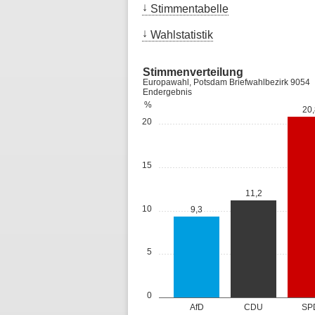
Stimmentabelle
Wahlstatistik
Stimmenverteilung
Europawahl, Potsdam Briefwahlbezirk 9054
Endergebnis
%
20,
20
15
11,2
10
9,3
5
0
AfD
CDU
SP