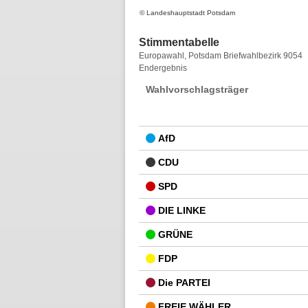
© Landeshauptstadt Potsdam
Stimmentabelle
Stimmentabelle
Europawahl, Potsdam Briefwahlbezirk 9054
Endergebnis
Wahlvorschlagsträger
AfD
CDU
SPD
DIE LINKE
GRÜNE
FDP
Die PARTEI
FREIE WÄHLER