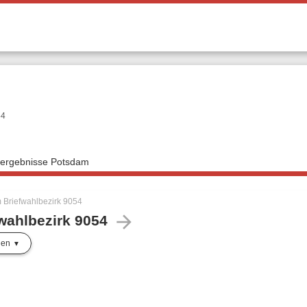
54
lergebnisse Potsdam
 Briefwahlbezirk 9054
arrow_forward
wahlbezirk 9054
len