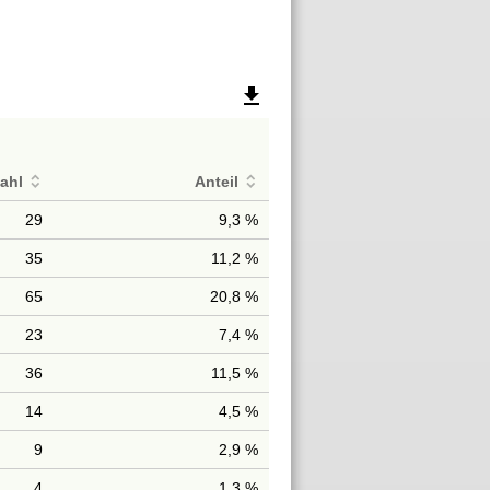
file_download
ahl
Anteil
29
9,3 %
35
11,2 %
65
20,8 %
23
7,4 %
36
11,5 %
14
4,5 %
9
2,9 %
4
1,3 %