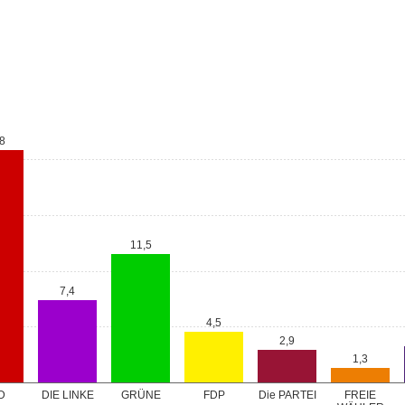
8
11,5
7,4
4,5
2,9
1,3
GRÜNE
D
DIE LINKE
FDP
Die PARTEI
FREIE