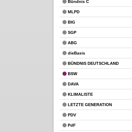
Bündnis C
MLPD
BIG
SGP
ABG
dieBasis
BÜNDNIS DEUTSCHLAND
BSW
DAVA
KLIMALISTE
LETZTE GENERATION
PDV
PdF