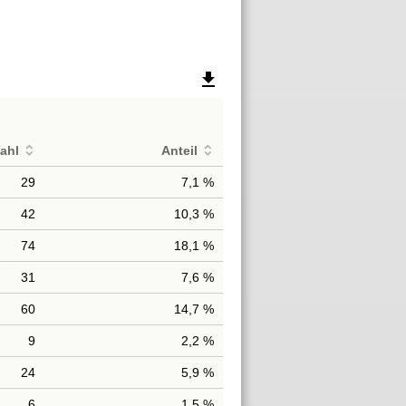
file_download
ahl
Anteil
29
7,1 %
42
10,3 %
74
18,1 %
31
7,6 %
60
14,7 %
9
2,2 %
24
5,9 %
6
1,5 %