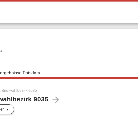
35
lergebnisse Potsdam
 Briefwahlbezirk 9035
arrow_forward
wahlbezirk 9035
len