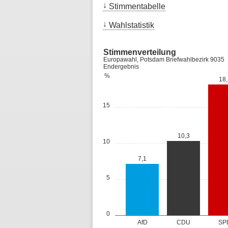
Stimmentabelle
Wahlstatistik
Stimmenverteilung
Europawahl, Potsdam Briefwahlbezirk 9035
Endergebnis
%
18,
15
10,3
10
7,1
5
0
AfD
CDU
SP