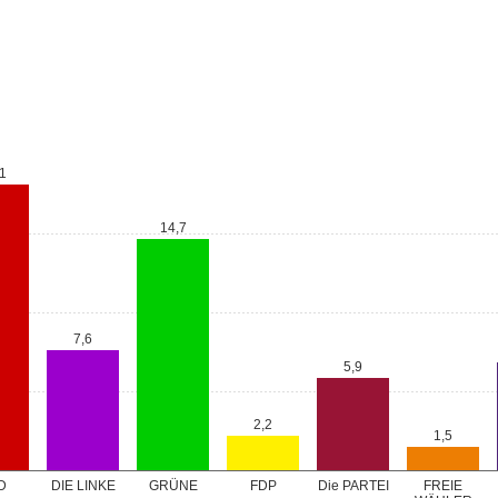
1
14,7
7,6
5,9
2,2
1,5
GRÜNE
D
DIE LINKE
FDP
Die PARTEI
FREIE