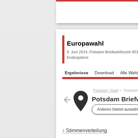
Europawahl
9. Juni 2024, Potsdam Briefwahlbezirk 90
Endergebnis
Ergebnisse
Download
Alle Wah
Potsdam, Stadt
Potsdam
place
arrow_back
Potsdam Brief
Anderes Gebiet auswäh
Stimmenverteilung