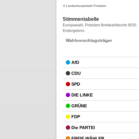
© Landeshauptstadt Potsdam
Stimmentabelle
Stimmentabelle
Europawahl, Potsdam Briefwahlbezirk 9035
Endergebnis
Wahlvorschlagsträger
AfD
CDU
SPD
DIE LINKE
GRÜNE
FDP
Die PARTEI
FREIE WÄHLER