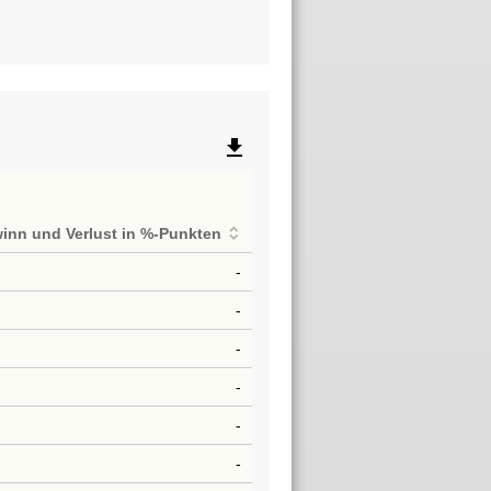
file_download
inn und Verlust in %-Punkten
-
-
-
-
-
-