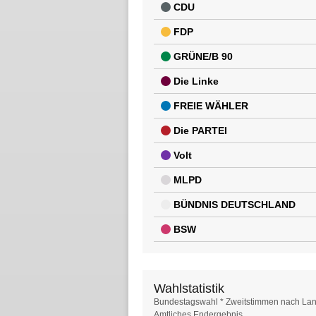
CDU
FDP
GRÜNE/B 90
Die Linke
FREIE WÄHLER
Die PARTEI
Volt
MLPD
BÜNDNIS DEUTSCHLAND
BSW
Wahlstatistik
Wahlstatistik
Bundestagswahl * Zweitstimmen nach Lan
Amtliches Endergebnis