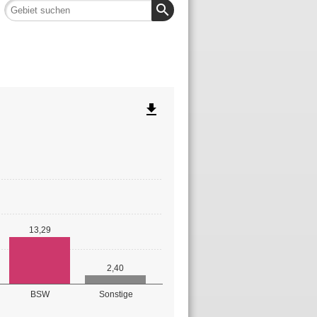
search
file_download
13,29
2,40
BSW
Sonstige