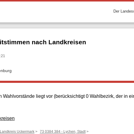
Der Landesw
itstimmen nach Landkreisen
:21
enburg
 Wahlvorstände liegt vor (berücksichtigt 0 Wahlbezirk, der in
kreisen
 Landkreis Uckermark
73 0384 384 - Lychen, Stadt