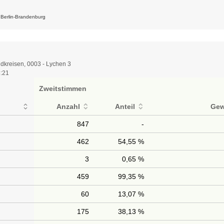
k Berlin-Brandenburg
dkreisen, 0003 - Lychen 3
6:21
Zweitstimmen
Anzahl
Anteil
Gew
847
-
462
54,55 %
3
0,65 %
459
99,35 %
60
13,07 %
175
38,13 %