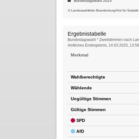
Bundestagswahl 2025
© Landeswahlleiter Brandenburg/Amt für Statisti
Ergebnistabelle
Ergebnistabelle
Bundestagswahl * Zweitstimmen nach Lan
Amtliches Endergebnis, 14.03.2025, 13:5
Merkmal
Wahlberechtigte
Wählende
Ungültige Stimmen
Gültige Stimmen
SPD
AfD