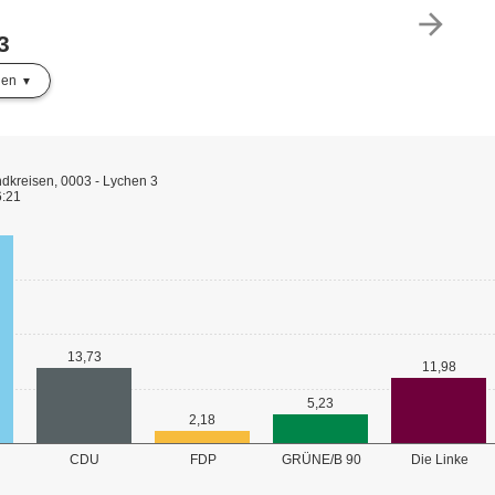
arrow_forward
3
len
dkreisen, 0003 - Lychen 3
6:21
13,73
11,98
5,23
2,18
GRÜNE/B 90
CDU
FDP
Die Linke