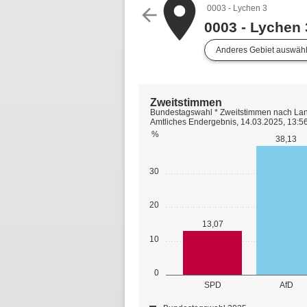
place
0003 - Lychen 3
arrow_back
0003 - Lychen 
Anderes Gebiet auswäh
Zweitstimmen
Bundestagswahl * Zweitstimmen nach Lan
Amtliches Endergebnis, 14.03.2025, 13:5
%
38,13
30
20
13,07
10
0
SPD
AfD