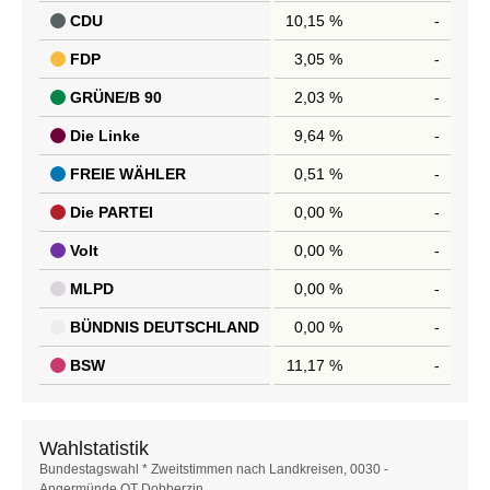
CDU
10,15 %
-
FDP
3,05 %
-
GRÜNE/B 90
2,03 %
-
Die Linke
9,64 %
-
FREIE WÄHLER
0,51 %
-
Die PARTEI
0,00 %
-
Volt
0,00 %
-
MLPD
0,00 %
-
BÜNDNIS DEUTSCHLAND
0,00 %
-
BSW
11,17 %
-
Wahlstatistik
Wahlstatistik
Bundestagswahl * Zweitstimmen nach Landkreisen, 0030 -
Angermünde OT Dobberzin