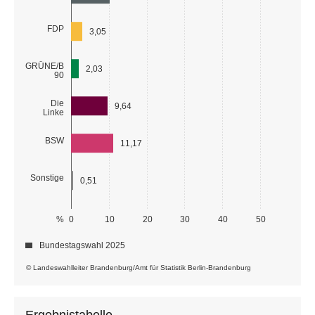
FDP
3,05
GRÜNE/B
2,03
90
Die
9,64
Linke
BSW
11,17
Sonstige
0,51
%
0
10
20
30
40
50
Bundestagswahl 2025
© Landeswahlleiter Brandenburg/Amt für Statistik Berlin-Brandenburg
Ergebnistabelle