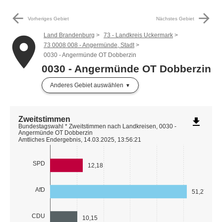
arrow_back
arrow_forward
Vorheriges Gebiet
Nächstes Gebiet
Land Brandenburg
73 - Landkreis Uckermark
place
73 0008 008 - Angermünde, Stadt
0030 - Angermünde OT Dobberzin
0030 - Angermünde OT Dobberzin
Anderes Gebiet auswählen
Zweitstimmen
file_download
Bundestagswahl * Zweitstimmen nach Landkreisen, 0030 -
Angermünde OT Dobberzin
Amtliches Endergebnis, 14.03.2025, 13:56:21
SPD
12,18
AfD
51,27
CDU
10,15