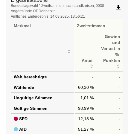
Ergebnistabelle
Bundestagswahl * Zweitstimmen nach Landkreisen, 0030 -
file_download
Angermünde OT Dobberzin
Amtliches Endergebnis, 14.03.2025, 13:56:21
Merkmal
Zweitstimmen
Gewinn
und
Verlust in
%-
Anteil
Punkten
Wahlberechtigte
-
-
Wählende
60,30 %
-
Ungültige Stimmen
1,01 %
-
Gültige Stimmen
98,99 %
-
SPD
12,18 %
-
AfD
51,27 %
-