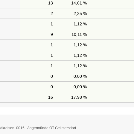
13
14,61 %
2
2,25 %
1
1,12 %
9
10,11 %
1
1,12 %
1
1,12 %
1
1,12 %
0
0,00 %
0
0,00 %
16
17,98 %
dkreisen, 0015 - Angermünde OT Gellmersdorf