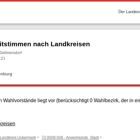
Der Landesw
itstimmen nach Landkreisen
Gellmersdorf
:21
enburg
 Wahlvorstände liegt vor (berücksichtigt 0 Wahlbezirk, der in
kreisen
 Landkreis Uckermark
73 0008 008 - Angermünde, Stadt