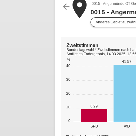
place
0015 - Angermünde OT Gel
arrow_back
0015 - Angerm
Anderes Gebiet auswäh
Zweitstimmen
Bundestagswahl * Zweitstimmen nach Lan
Amtliches Endergebnis, 14.03.2025, 13:5
%
41,57
40
30
20
8,99
10
0
SPD
AfD