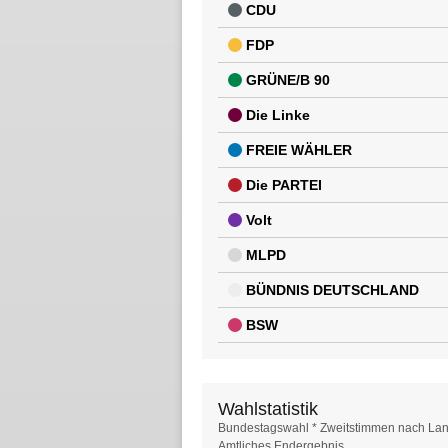
CDU
FDP
GRÜNE/B 90
Die Linke
FREIE WÄHLER
Die PARTEI
Volt
MLPD
BÜNDNIS DEUTSCHLAND
BSW
Wahlstatistik
Wahlstatistik
Bundestagswahl * Zweitstimmen nach Lan
Amtliches Endergebnis