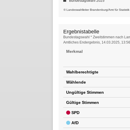
Bundestagswahl 2025
© Landeswahlleiter Brandenburg/Amt für Statisti
Ergebnistabelle
Ergebnistabelle
Bundestagswahl * Zweitstimmen nach Lan
Amtliches Endergebnis, 14.03.2025, 13:5
Merkmal
Wahlberechtigte
Wählende
Ungültige Stimmen
Gültige Stimmen
SPD
AfD