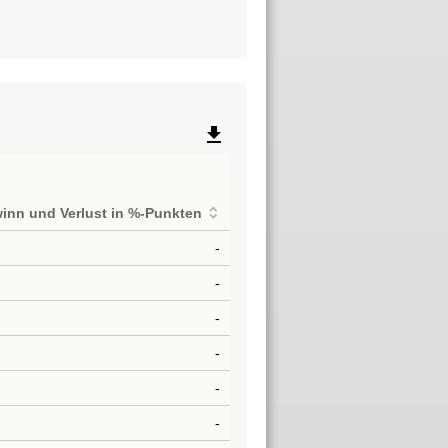
file_download
inn und Verlust in %-Punkten
-
-
-
-
-
-