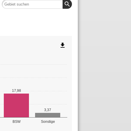
search
file_download
17,98
3,37
BSW
Sonstige