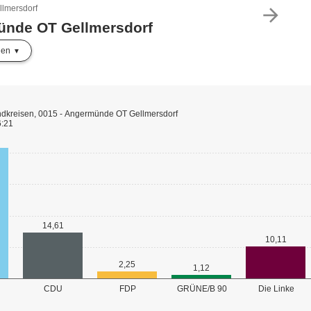
lmersdorf
arrow_forward
ünde OT Gellmersdorf
len
dkreisen, 0015 - Angermünde OT Gellmersdorf
6:21
14,61
10,11
2,25
1,12
GRÜNE/B 90
CDU
FDP
Die Linke