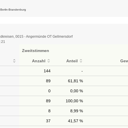
k Berlin-Brandenburg
dkreisen, 0015 - Angermünde OT Gellmersdorf
6:21
Zweitstimmen
Anzahl
Anteil
Gew
144
-
89
61,81 %
0
0,00 %
89
100,00 %
8
8,99 %
37
41,57 %