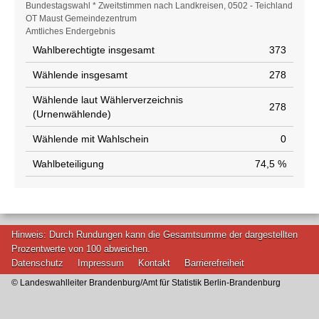
Wahlstatistik
Bundestagswahl * Zweitstimmen nach Landkreisen, 0502 - Teichland
OT Maust Gemeindezentrum
Amtliches Endergebnis
Wahlberechtigte insgesamt
373
Wählende insgesamt
278
Wählende laut Wählerverzeichnis
278
(Urnenwählende)
Wählende mit Wahlschein
0
Wahlbeteiligung
74,5 %
Hinweis: Durch Rundungen kann die Gesamtsumme der dargestellten
Prozentwerte von 100 abweichen.
Datenschutz
Impressum
Kontakt
Barrierefreiheit
© Landeswahlleiter Brandenburg/Amt für Statistik Berlin-Brandenburg