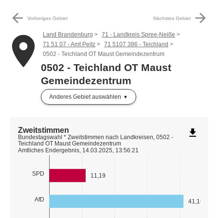
arrow_back
arrow_forward
Vorheriges Gebiet
Nächstes Gebiet
Land Brandenburg
71 - Landkreis Spree-Neiße
place
71 51 07 - Amt Peitz
71 5107 386 - Teichland
0502 - Teichland OT Maust Gemeindezentrum
0502 - Teichland OT Maust
Gemeindezentrum
Anderes Gebiet auswählen
Zweitstimmen
file_download
Bundestagswahl * Zweitstimmen nach Landkreisen, 0502 -
Teichland OT Maust Gemeindezentrum
Amtliches Endergebnis, 14.03.2025, 13:56:21
SPD
11,19
AfD
41,16