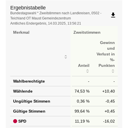
Ergebnistabelle
Ergebnistabelle
Bundestagswahl * Zweitstimmen nach Landkreisen, 0502 -
file_download
Teichland OT Maust Gemeindezentrum
Amtliches Endergebnis, 14.03.2025, 13:56:21
Merkmal
Zweitstimmen
Gewinn
und
Verlust in
%-
Anteil
Punkten
Wahlberechtigte
-
-
Wählende
74,53 %
+10,40
Ungültige Stimmen
0,36 %
-0,45
Gültige Stimmen
99,64 %
+0,45
SPD
11,19 %
-16,02