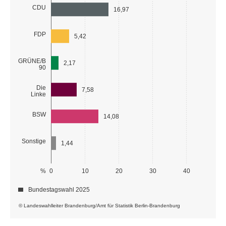
CDU
16,97
FDP
5,42
GRÜNE/B
2,17
90
Die
7,58
Linke
BSW
14,08
Sonstige
1,44
%
0
10
20
30
40
Bundestagswahl 2025
© Landeswahlleiter Brandenburg/Amt für Statistik Berlin-Brandenburg