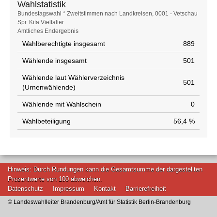
Wahlstatistik
Wahlstatistik
Bundestagswahl * Zweitstimmen nach Landkreisen, 0001 - Vetschau
Spr. Kita Vielfalter
Amtliches Endergebnis
Wahlberechtigte insgesamt
889
Wählende insgesamt
501
Wählende laut Wählerverzeichnis
501
(Urnenwählende)
Wählende mit Wahlschein
0
Wahlbeteiligung
56,4 %
Hinweis: Durch Rundungen kann die Gesamtsumme der dargestellten
Prozentwerte von 100 abweichen.
Datenschutz
Impressum
Kontakt
Barrierefreiheit
© Landeswahlleiter Brandenburg/Amt für Statistik Berlin-Brandenburg