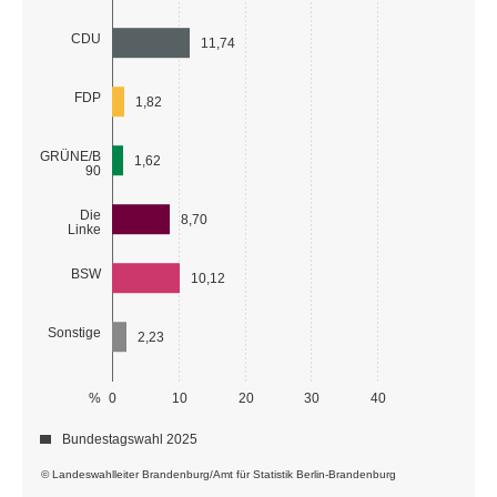
CDU
11,74
FDP
1,82
GRÜNE/B
1,62
90
Die
8,70
Linke
BSW
10,12
Sonstige
2,23
%
0
10
20
30
40
Bundestagswahl 2025
© Landeswahlleiter Brandenburg/Amt für Statistik Berlin-Brandenburg