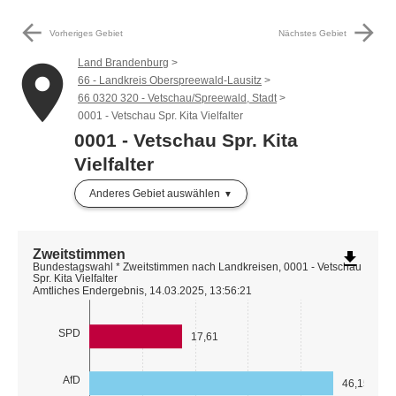
arrow_back
arrow_forward
Vorheriges Gebiet
Nächstes Gebiet
Land Brandenburg
place
66 - Landkreis Oberspreewald-Lausitz
66 0320 320 - Vetschau/Spreewald, Stadt
0001 - Vetschau Spr. Kita Vielfalter
0001 - Vetschau Spr. Kita
Vielfalter
Anderes Gebiet auswählen
Zweitstimmen
file_download
Bundestagswahl * Zweitstimmen nach Landkreisen, 0001 - Vetschau
Spr. Kita Vielfalter
Amtliches Endergebnis, 14.03.2025, 13:56:21
SPD
17,61
AfD
46,15