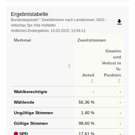
Ergebnistabelle
Ergebnistabelle
Bundestagswahl * Zweitstimmen nach Landkreisen, 0001 -
file_download
Vetschau Spr. Kita Vielfalter
Amtliches Endergebnis, 14.03.2025, 13:56:21
Merkmal
Zweitstimmen
Gewinn
und
Verlust in
%-
Anteil
Punkten
Wahlberechtigte
-
-
Wählende
56,36 %
-
Ungültige Stimmen
1,40 %
-
Gültige Stimmen
98,60 %
-
SPD
17,61 %
-